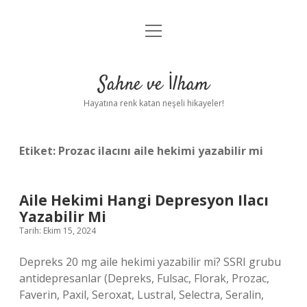
menüyü
Anasayfa
aç
Gizlilik Politikası
Sahne ve İlham
Yasal Uyarı
Hayatına renk katan neşeli hikayeler!
Hakkımızda
Etiket:
Prozac ilacını aile hekimi yazabilir mi
Aile Hekimi Hangi Depresyon Ilacı
Yazabilir Mi
Tarih: Ekim 15, 2024
Depreks 20 mg aile hekimi yazabilir mi? SSRI grubu
antidepresanlar (Depreks, Fulsac, Florak, Prozac,
Faverin, Paxil, Seroxat, Lustral, Selectra, Seralin,