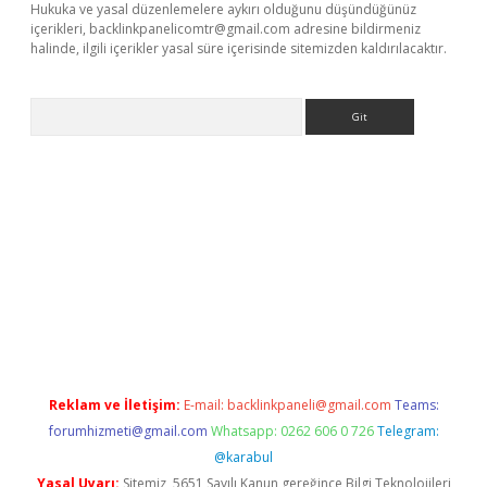
Hukuka ve yasal düzenlemelere aykırı olduğunu düşündüğünüz
içerikleri,
backlinkpanelicomtr@gmail.com
adresine bildirmeniz
halinde, ilgili içerikler yasal süre içerisinde sitemizden kaldırılacaktır.
Arama
//www.betexper.xyz/
Reklam ve İletişim:
E-mail:
backlinkpaneli@gmail.com
Teams:
forumhizmeti@gmail.com
Whatsapp: 0262 606 0 726
Telegram:
@karabul
Yasal Uyarı:
Sitemiz, 5651 Sayılı Kanun gereğince Bilgi Teknolojileri