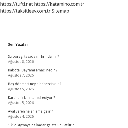
Yazabilir
https://tufti.net
https://katamino.com.tr
Mi
https://taksitleev.com.tr
Sitemap
Sidebar
Son Yazılar
Su boregi tavada mı fırında mı ?
Ağustos 8, 2026
Kabotaj Bayramı amacı nedir ?
Ağustos 7, 2026
Baş dönmesi neyin habercisidir ?
Ağustos 5, 2026
Karahanlı kimi temsil ediyor ?
Ağustos 5, 2026
Aval veren ne anlama gelir ?
Ağustos 4, 2026
1 kilo kıymaya ne kadar galeta unu atılır ?