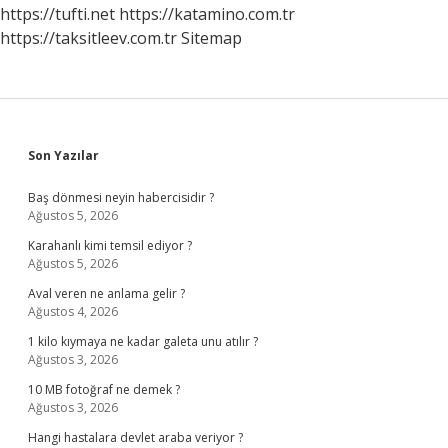
Hangi
https://tufti.net
https://katamino.com.tr
Dinle
https://taksitleev.com.tr
Sitemap
Ilgili
Sidebar
Son Yazılar
Baş dönmesi neyin habercisidir ?
Ağustos 5, 2026
Karahanlı kimi temsil ediyor ?
Ağustos 5, 2026
Aval veren ne anlama gelir ?
Ağustos 4, 2026
1 kilo kıymaya ne kadar galeta unu atılır ?
Ağustos 3, 2026
10 MB fotoğraf ne demek ?
Ağustos 3, 2026
Hangi hastalara devlet araba veriyor ?