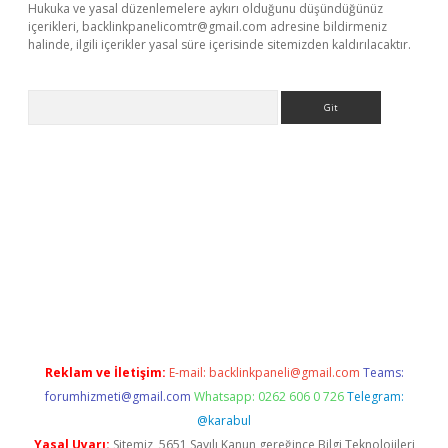
Hukuka ve yasal düzenlemelere aykırı olduğunu düşündüğünüz
içerikleri,
backlinkpanelicomtr@gmail.com
adresine bildirmeniz
halinde, ilgili içerikler yasal süre içerisinde sitemizden kaldırılacaktır.
Arama
//www.betexper.xyz/
Reklam ve İletişim:
E-mail:
backlinkpaneli@gmail.com
Teams:
forumhizmeti@gmail.com
Whatsapp: 0262 606 0 726
Telegram:
@karabul
Yasal Uyarı:
Sitemiz, 5651 Sayılı Kanun gereğince Bilgi Teknolojileri