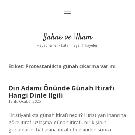
menüyü
Anasayfa
aç
Gizlilik Politikası
Sahne ve İlham
Yasal Uyarı
Hayatına renk katan neşeli hikayeler!
Hakkımızda
Etiket:
Protestanlıkta günah çıkarma var mı
Din Adamı Önünde Günah Itirafı
Hangi Dinle Ilgili
Tarih: Ocak 7, 2025
Hristiyanlıkta günah itirafı nedir? Hıristiyan inancına
göre itiraf-uzlaşma-günah itirafı, bir kişinin
günahlarını babasına itiraf etmesinden sonra