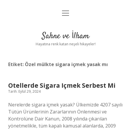
menüyü
Anasayfa
aç
Gizlilik Politikası
Sahne ve İlham
Yasal Uyarı
Hayatına renk katan neşeli hikayeler!
Hakkımızda
Etiket:
Özel mülkte sigara içmek yasak mı
Otellerde Sigara Içmek Serbest Mi
Tarih: Eylül 29, 2024
Nerelerde sigara içmek yasak? Ülkemizde 4207 sayılı
Tütün Ürünlerinin Zararlarının Önlenmesi ve
Kontrolüne Dair Kanun, 2008 yılında çıkarılan
yönetmelikle, tüm kapalı kamusal alanlarda, 2009