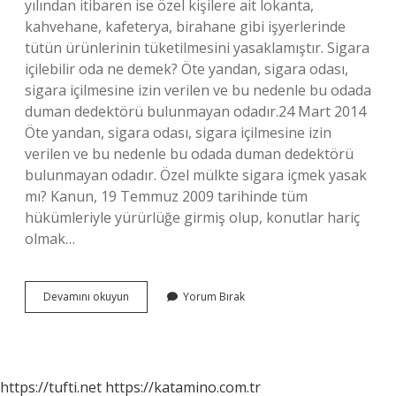
yılından itibaren ise özel kişilere ait lokanta,
kahvehane, kafeterya, birahane gibi işyerlerinde
tütün ürünlerinin tüketilmesini yasaklamıştır. Sigara
içilebilir oda ne demek? Öte yandan, sigara odası,
sigara içilmesine izin verilen ve bu nedenle bu odada
duman dedektörü bulunmayan odadır.24 Mart 2014
Öte yandan, sigara odası, sigara içilmesine izin
verilen ve bu nedenle bu odada duman dedektörü
bulunmayan odadır. Özel mülkte sigara içmek yasak
mı? Kanun, 19 Temmuz 2009 tarihinde tüm
hükümleriyle yürürlüğe girmiş olup, konutlar hariç
olmak…
Otellerde
Devamını okuyun
Yorum Bırak
Sigara
Içmek
Serbest
Mi
https://tufti.net
https://katamino.com.tr