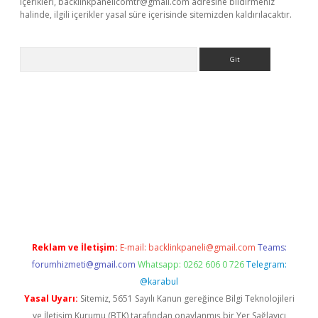
içerikleri,
backlinkpanelicomtr@gmail.com
adresine bildirmeniz
halinde, ilgili içerikler yasal süre içerisinde sitemizden kaldırılacaktır.
Arama
//www.betexper.xyz/
Reklam ve İletişim:
E-mail:
backlinkpaneli@gmail.com
Teams:
forumhizmeti@gmail.com
Whatsapp: 0262 606 0 726
Telegram:
@karabul
Yasal Uyarı:
Sitemiz, 5651 Sayılı Kanun gereğince Bilgi Teknolojileri
ve İletişim Kurumu (BTK) tarafından onaylanmış bir Yer Sağlayıcı