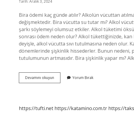
Tarih: Aralık 3, 2024
Bira ödemi kaç günde atılır? Alkolün vücuttan atılmas
değişmektedir. Bira vücutta su tutar mı? Alkol vücut
şarkı söylemeyi olumsuz etkiler. Alkol tüketimi öksür
sonrası ödem neden olur? Alkol tükettiğinizde, kan 
deyişle, alkol vücutta sıvı tutulmasına neden olur. 
dönemlerinde şişkinlik hissederler. Bunun nedeni,
tutulumunun artmasıdır. Bira şişkinlik yapar mı? Alk
Bira
Devamını okuyun
Yorum Bırak
Vücutta
Ödem
Yapar
Mı
https://tufti.net
https://katamino.com.tr
https://taks