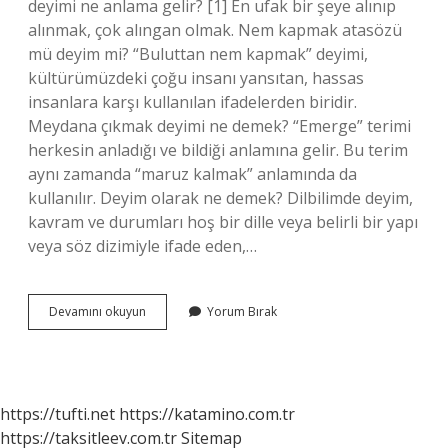
deyimi ne anlama gelir? [1] En ufak bir şeye alınıp
alınmak, çok alıngan olmak. Nem kapmak atasözü
mü deyim mi? “Buluttan nem kapmak” deyimi,
kültürümüzdeki çoğu insanı yansıtan, hassas
insanlara karşı kullanılan ifadelerden biridir.
Meydana çıkmak deyimi ne demek? “Emerge” terimi
herkesin anladığı ve bildiği anlamına gelir. Bu terim
aynı zamanda “maruz kalmak” anlamında da
kullanılır. Deyim olarak ne demek? Dilbilimde deyim,
kavram ve durumları hoş bir dille veya belirli bir yapı
veya söz dizimiyle ifade eden,…
Havada
Devamını okuyun
Yorum Bırak
Kapmak
Deyimi
Ne
Demek
https://tufti.net
https://katamino.com.tr
https://taksitleev.com.tr
Sitemap