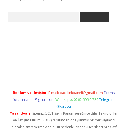
Arama
//www.betexper.xyz/
Reklam ve İletişim:
E-mail:
backlinkpaneli@gmail.com
Teams:
forumhizmeti@gmail.com
Whatsapp: 0262 606 0 726
Telegram:
@karabul
Yasal Uyarı:
Sitemiz, 5651 Sayılı Kanun gereğince Bilgi Teknolojileri
ve İletişim Kurumu (BTK) tarafından onaylanmış bir Yer Sağlayıcı
olarak hizmet vermektedir. Bu nedenle, sitedeki içerikleri proaktif