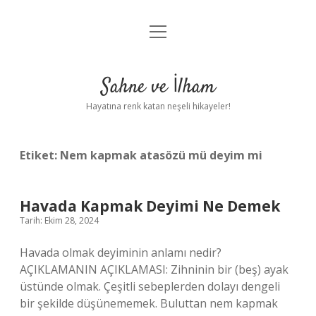
menüyü
Anasayfa
aç
Gizlilik Politikası
Sahne ve İlham
Yasal Uyarı
Hayatına renk katan neşeli hikayeler!
Hakkımızda
Etiket:
Nem kapmak atasözü mü deyim mi
Havada Kapmak Deyimi Ne Demek
Tarih: Ekim 28, 2024
Havada olmak deyiminin anlamı nedir?
AÇIKLAMANIN AÇIKLAMASI: Zihninin bir (beş) ayak
üstünde olmak. Çeşitli sebeplerden dolayı dengeli
bir şekilde düşünememek. Buluttan nem kapmak