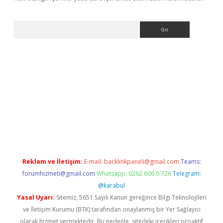
Arama
//www.betexper.xyz/
Reklam ve İletişim:
E-mail:
backlinkpaneli@gmail.com
Teams:
forumhizmeti@gmail.com
Whatsapp: 0262 606 0 726
Telegram:
@karabul
Yasal Uyarı:
Sitemiz, 5651 Sayılı Kanun gereğince Bilgi Teknolojileri
ve İletişim Kurumu (BTK) tarafından onaylanmış bir Yer Sağlayıcı
olarak hizmet vermektedir. Bu nedenle, sitedeki içerikleri proaktif