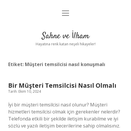
menüyü
Anasayfa
aç
Gizlilik Politikası
Sahne ve İlham
Yasal Uyarı
Hayatına renk katan neşeli hikayeler!
Hakkımızda
Etiket:
Müşteri temsilcisi nasıl konuşmalı
Bir Müşteri Temsilcisi Nasıl Olmalı
Tarih: Ekim 10, 2024
İyi bir müşteri temsilcisi nasıl olunur? Müşteri
hizmetleri temsilcisi olmak için gerekenler nelerdir?
Telefonda etkili bir şekilde iletişim kurabilme ve iyi
sözlü ve yazılı iletişim becerilerine sahip olmalısınız.