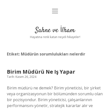
menüyü
Anasayfa
aç
Gizlilik Politikası
Sahne ve İlham
Yasal Uyarı
Hayatına renk katan neşeli hikayeler!
Hakkımızda
Etiket:
Müdürün sorumlulukları nelerdir
Birim Müdürü Ne Iş Yapar
Tarih: Kasım 26, 2024
Birim müdürü ne demek? Birim yöneticisi, bir şirket
veya organizasyonun bir bölümünden sorumlu olan
bir pozisyondur. Birim yöneticisi, çalışanlarının
performansını yönetir, stratejik kararlar alır ve