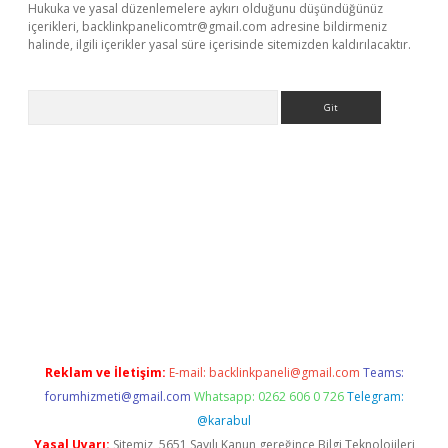
Hukuka ve yasal düzenlemelere aykırı olduğunu düşündüğünüz
içerikleri,
backlinkpanelicomtr@gmail.com
adresine bildirmeniz
halinde, ilgili içerikler yasal süre içerisinde sitemizden kaldırılacaktır.
Arama
/www.betexper.xyz/
Reklam ve İletişim:
E-mail:
backlinkpaneli@gmail.com
Teams:
forumhizmeti@gmail.com
Whatsapp: 0262 606 0 726
Telegram:
@karabul
Yasal Uyarı:
Sitemiz, 5651 Sayılı Kanun gereğince Bilgi Teknolojileri