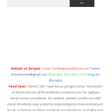
Arama
://www.betexper.xyz/
Reklam ve İletişim:
E-mail:
backlinkpaneli@gmail.com
Teams:
forumhizmeti@gmail.com
Whatsapp: 0262 606 0 726
Telegram:
@karabul
Yasal Uyarı:
Sitemiz, 5651 Sayılı Kanun gereğince Bilgi Teknolojileri
ve İletişim Kurumu (BTK) tarafından onaylanmış bir Yer Sağlayıcı
olarak hizmet vermektedir. Bu nedenle, sitedeki içerikleri proaktif
olarak denetleme veya araştırma yükümlülüğümüz bulunmamaktadır.
Ancak, üyelerimiz yazdıkları içeriklerin sorumluluğunu taşımakta olup,