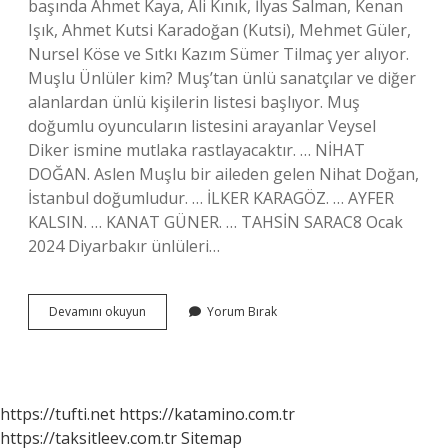
başında Ahmet Kaya, Ali Kınık, İlyas Salman, Kenan
Işık, Ahmet Kutsi Karadoğan (Kutsi), Mehmet Güler,
Nursel Köse ve Sıtkı Kazım Sümer Tilmaç yer alıyor.
Muşlu Ünlüler kim? Muş’tan ünlü sanatçılar ve diğer
alanlardan ünlü kişilerin listesi başlıyor. Muş
doğumlu oyuncuların listesini arayanlar Veysel
Diker ismine mutlaka rastlayacaktır. … NİHAT
DOĞAN. Aslen Muşlu bir aileden gelen Nihat Doğan,
İstanbul doğumludur. … İLKER KARAGÖZ. … AYFER
KALSIN. … KANAT GÜNER. … TAHSİN SARAC8 Ocak
2024 Diyarbakır ünlüleri…
Kayserili
Devamını okuyun
Yorum Bırak
Ünlüler
Kimler
https://tufti.net
https://katamino.com.tr
https://taksitleev.com.tr
Sitemap