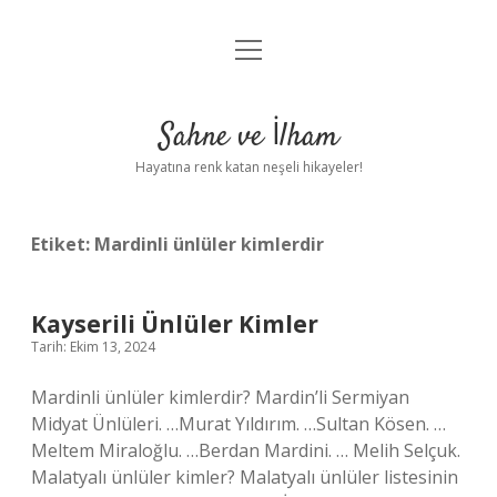
menüyü
Anasayfa
aç
Gizlilik Politikası
Sahne ve İlham
Yasal Uyarı
Hayatına renk katan neşeli hikayeler!
Hakkımızda
Etiket:
Mardinli ünlüler kimlerdir
Kayserili Ünlüler Kimler
Tarih: Ekim 13, 2024
Mardinli ünlüler kimlerdir? Mardin’li Sermiyan
Midyat Ünlüleri. …Murat Yıldırım. …Sultan Kösen. …
Meltem Miraloğlu. …Berdan Mardini. … Melih Selçuk.
Malatyalı ünlüler kimler? Malatyalı ünlüler listesinin