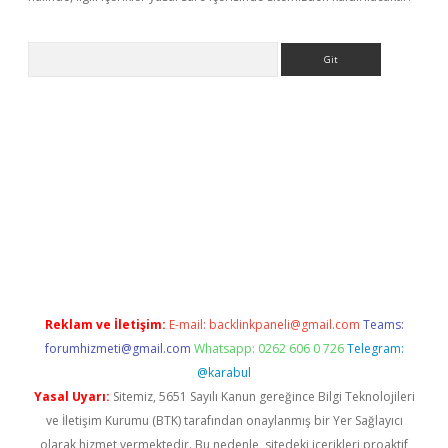
Arama
Reklam ve İletişim:
E-mail:
backlinkpaneli@gmail.com
Teams:
forumhizmeti@gmail.com
Whatsapp: 0262 606 0 726
Telegram:
@karabul
Yasal Uyarı:
Sitemiz, 5651 Sayılı Kanun gereğince Bilgi Teknolojileri
ve İletişim Kurumu (BTK) tarafından onaylanmış bir Yer Sağlayıcı
olarak hizmet vermektedir. Bu nedenle, sitedeki içerikleri proaktif