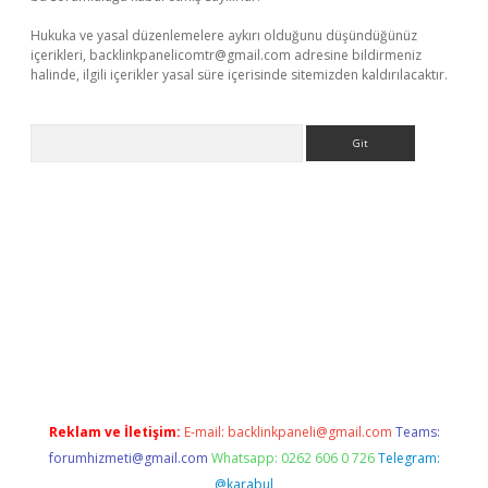
Hukuka ve yasal düzenlemelere aykırı olduğunu düşündüğünüz
içerikleri,
backlinkpanelicomtr@gmail.com
adresine bildirmeniz
halinde, ilgili içerikler yasal süre içerisinde sitemizden kaldırılacaktır.
Arama
//www.betexper.xyz/
Reklam ve İletişim:
E-mail:
backlinkpaneli@gmail.com
Teams:
forumhizmeti@gmail.com
Whatsapp: 0262 606 0 726
Telegram:
@karabul