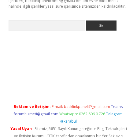
içerikleri,
backlinkpanelicomtr@gmail.com
adresine bildirmeniz
halinde, ilgili içerikler yasal süre içerisinde sitemizden kaldırılacaktır.
Arama
//www.betexper.xyz/
Reklam ve İletişim:
E-mail:
backlinkpaneli@gmail.com
Teams:
forumhizmeti@gmail.com
Whatsapp: 0262 606 0 726
Telegram:
@karabul
Yasal Uyarı:
Sitemiz, 5651 Sayılı Kanun gereğince Bilgi Teknolojileri
ve İletişim Kurumu (BTK) tarafından onaylanmış bir Yer Sağlayıcı