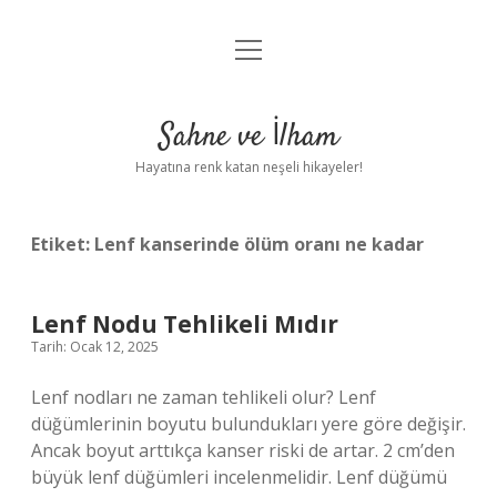
menüyü
Anasayfa
aç
Gizlilik Politikası
Sahne ve İlham
Yasal Uyarı
Hayatına renk katan neşeli hikayeler!
Hakkımızda
Etiket:
Lenf kanserinde ölüm oranı ne kadar
Lenf Nodu Tehlikeli Mıdır
Tarih: Ocak 12, 2025
Lenf nodları ne zaman tehlikeli olur? Lenf
düğümlerinin boyutu bulundukları yere göre değişir.
Ancak boyut arttıkça kanser riski de artar. 2 cm’den
büyük lenf düğümleri incelenmelidir. Lenf düğümü