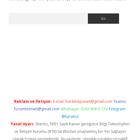
Arama
//www.betexper.xyz/
Reklam ve İletişim:
E-mail:
backlinkpaneli@gmail.com
Teams:
forumhizmeti@gmail.com
Whatsapp: 0262 606 0 726
Telegram:
@karabul
Yasal Uyarı:
Sitemiz, 5651 Sayılı Kanun gereğince Bilgi Teknolojileri
ve İletişim Kurumu (BTK) tarafından onaylanmış bir Yer Sağlayıcı
olarak hizmet vermektedir. Bu nedenle, sitedeki içerikleri proaktif