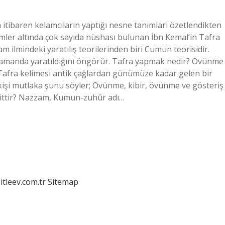
 itibaren kelamcıların yaptığı nesne tanımları özetlendikten
imler altında çok sayıda nüshası bulunan İbn Kemal’in Tafra
am ilmindeki yaratılış teorilerinden biri Cumun teorisidir.
r zamanda yaratıldığını öngörür. Tafra yapmak nedir? Övünme
a Tafra kelimesi antik çağlardan günümüze kadar gelen bir
kişi mutlaka şunu söyler; Övünme, kibir, övünme ve gösteriş
 aittir? Nazzam, Kumun-zuhûr adı…
itleev.com.tr
Sitemap