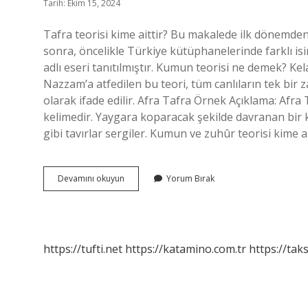
Tarih: Ekim 15, 2024
Tafra teorisi kime aittir? Bu makalede ilk dönemden
sonra, öncelikle Türkiye kütüphanelerinde farklı is
adlı eseri tanıtılmıştır. Kumun teorisi ne demek? Kel
Nazzam’a atfedilen bu teori, tüm canlıların tek bi
olarak ifade edilir. Afra Tafra Örnek Açıklama: Afr
kelimedir. Yaygara koparacak şekilde davranan bir 
gibi tavırlar sergiler. Kumun ve zuhûr teorisi kime
Tafra
Devamını okuyun
Yorum Bırak
Teorisi
Ne
Demek
https://tufti.net
https://katamino.com.tr
https://taks