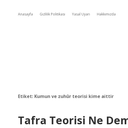
Anasayfa
Gizlilik Politikası
Yasal Uyarı
Hakkımızda
Etiket:
Kumun ve zuhûr teorisi kime aittir
Tafra Teorisi Ne De