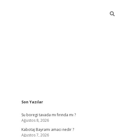
Sidebar
Son Yazılar
ilbet
vd casino giriş
vdcasino
https://www.be
Su boregi tavada mı fırında mı ?
Ağustos 8, 2026
Kabotaj Bayramı amacı nedir ?
Ağustos 7, 2026