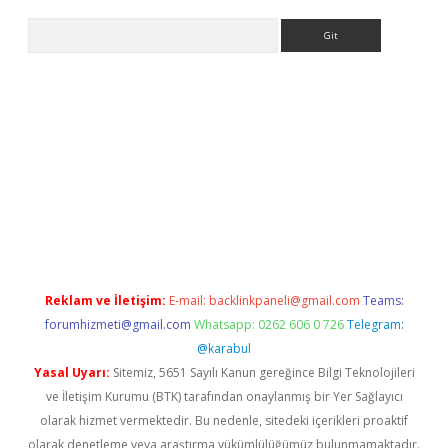
Arama
//www.betexper.xyz/
Reklam ve İletişim:
E-mail:
backlinkpaneli@gmail.com
Teams:
forumhizmeti@gmail.com
Whatsapp: 0262 606 0 726
Telegram:
@karabul
Yasal Uyarı:
Sitemiz, 5651 Sayılı Kanun gereğince Bilgi Teknolojileri
ve İletişim Kurumu (BTK) tarafından onaylanmış bir Yer Sağlayıcı
olarak hizmet vermektedir. Bu nedenle, sitedeki içerikleri proaktif
olarak denetleme veya araştırma yükümlülüğümüz bulunmamaktadır.