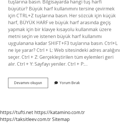
tuşlarına basın. Bilgisayarda hangi tuş harfi
büyütür? Büyük harf kullanımını tersine çevirmek
için CTRL+Z tuşlarına basın. Her sözcük için küçük
harf, BÜYÜK HARF ve büyük harf arasında geçiş
yapmak için bir klavye kısayolu kullanmak üzere
metni seçin ve istenen büyük harf kullanımı
uygulanana kadar SHIFT+F3 tuşlarına basın. Ctrl+L
ne işe yarar? Ctrl + L: Web sitesindeki adres aralığını
seçer. Ctrl + Z: Gerçekleştirilen tüm eylemleri geri
alır. Ctrl + Y: Sayfayı yeniler. Ctrl + P:…
Klavyede
Devamını okuyun
Yorum Bırak
Büyütme
Tuşu
Hangisi
https://tufti.net
https://katamino.com.tr
https://taksitleev.com.tr
Sitemap