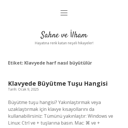
menüyü
Anasayfa
aç
Gizlilik Politikası
Sahne ve İlham
Yasal Uyarı
Hayatına renk katan neşeli hikayeler!
Hakkımızda
Etiket:
Klavyede harf nasıl büyütülür
Klavyede Büyütme Tuşu Hangisi
Tarih: Ocak 9, 2025
Büyütme tuşu hangisi? Yakınlaştırmak veya
uzaklaştırmak için klavye kısayollarını da
kullanabilirsiniz: Tümünü yakınlaştır: Windows ve
Linux: Ctrl ve + tuşlarına basın. Mac: ⌘ ve +