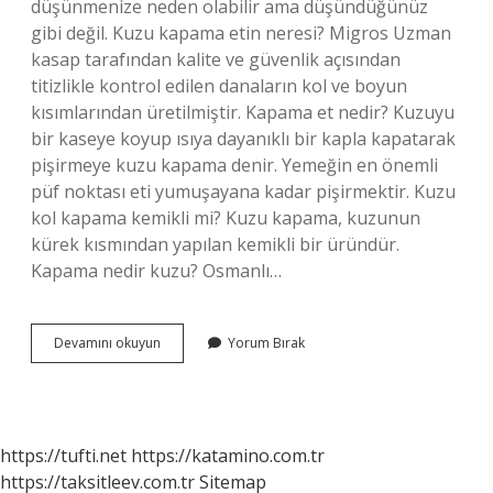
düşünmenize neden olabilir ama düşündüğünüz
gibi değil. Kuzu kapama etin neresi? Migros Uzman
kasap tarafından kalite ve güvenlik açısından
titizlikle kontrol edilen danaların kol ve boyun
kısımlarından üretilmiştir. Kapama et nedir? Kuzuyu
bir kaseye koyup ısıya dayanıklı bir kapla kapatarak
pişirmeye kuzu kapama denir. Yemeğin en önemli
püf noktası eti yumuşayana kadar pişirmektir. Kuzu
kol kapama kemikli mi? Kuzu kapama, kuzunun
kürek kısmından yapılan kemikli bir üründür.
Kapama nedir kuzu? Osmanlı…
Kapama
Devamını okuyun
Yorum Bırak
Hangi
Etle
Yapılır
https://tufti.net
https://katamino.com.tr
https://taksitleev.com.tr
Sitemap