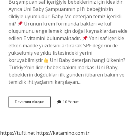
Bu şampuan saf içeriğiyle bebekleriniz için idealdir.
Ayrıca Uni Baby Şampuanının pH’ı bebeğinizin
cildiyle uyumludur. Baby Me deterjan temiz içerikli
mi?
Ürünün krem ​​formunda bakteri ve küf
oluşumunu engellemek için doğal kaynaklardan elde
edilen E vitamini bulunmaktadır.
Yani saf içerikle
etken madde yüzdesini artırarak SPF değerini de
yükseltmiş ve yıldız listesindeki yerini
koruyabilmiştir
Uni Baby deterjan hangi ülkenin?
Türkiye’nin lider bebek bakım markası Uni Baby,
bebeklerin doğdukları ilk günden itibaren bakım ve
temizlik ihtiyaçlarını karşılayan…
Uni
Devamını okuyun
10 Yorum
Baby
Deterjan
Doğal
Mı
https://tufti.net
https://katamino.com.tr