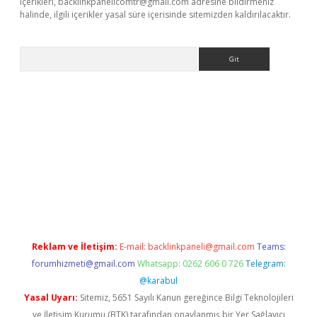
içerikleri,
backlinkpanelicomtr@gmail.com
adresine bildirmeniz
halinde, ilgili içerikler yasal süre içerisinde sitemizden kaldırılacaktır.
Arama
/www.betexper.xyz/
Reklam ve İletişim:
E-mail:
backlinkpaneli@gmail.com
Teams:
forumhizmeti@gmail.com
Whatsapp: 0262 606 0 726
Telegram:
@karabul
Yasal Uyarı:
Sitemiz, 5651 Sayılı Kanun gereğince Bilgi Teknolojileri
ve İletişim Kurumu (BTK) tarafından onaylanmış bir Yer Sağlayıcı