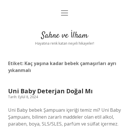
menüyü
Anasayfa
aç
Gizlilik Politikası
Sahne ve İlham
Yasal Uyarı
Hayatına renk katan neşeli hikayeler!
Hakkımızda
Etiket:
Kaç yaşına kadar bebek çamaşırları ayrı
yıkanmalı
Uni Baby Deterjan Doğal Mı
Tarih: Eylül 8, 2024
Uni Baby bebek Şampuanı içeriği temiz mi? Uni Baby
Şampuanı, bilinen zararlı maddeler olan etil alkol,
paraben, boya, SLS/SLES, parfüm ve sülfat içermez.