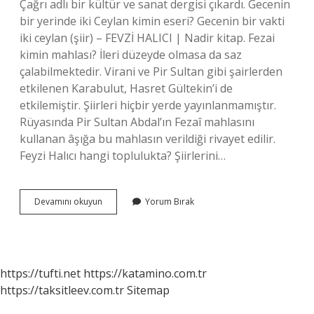
Çağrı adlı bir kültür ve sanat dergisi çıkardı. Gecenin
bir yerinde iki Ceylan kimin eseri? Gecenin bir vakti
iki ceylan (şiir) – FEVZİ HALICI | Nadir kitap. Fezai
kimin mahlası? İleri düzeyde olmasa da saz
çalabilmektedir. Virani ve Pir Sultan gibi şairlerden
etkilenen Karabulut, Hasret Gültekin’i de
etkilemiştir. Şiirleri hiçbir yerde yayınlanmamıştır.
Rüyasında Pir Sultan Abdal’ın Fezaî mahlasını
kullanan âşığa bu mahlasın verildiği rivayet edilir.
Feyzi Halıcı hangi toplulukta? Şiirlerini…
Bir
Devamını okuyun
Yorum Bırak
Aşkın
Şiirleri
Kimin
Eseridir
https://tufti.net
https://katamino.com.tr
https://taksitleev.com.tr
Sitemap