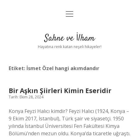
menüyü
Anasayfa
aç
Gizlilik Politikası
Sahne ve İlham
Yasal Uyarı
Hayatına renk katan neşeli hikayeler!
Hakkımızda
Etiket:
İsmet Özel hangi akımdandır
Bir Aşkın Şiirleri Kimin Eseridir
Tarih: Ekim 28, 2024
Konya Feyzi Halıcı kimdir? Feyzi Halıcı (1924, Konya –
9 Ekim 2017, İstanbul), Türk şair ve siyasetçi. 1950
yılında İstanbul Üniversitesi Fen Fakültesi Kimya
Bölümü’nden mezun oldu. Konya’da ticaretle uğraştı.