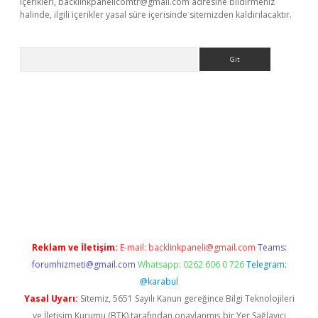
içerikleri,
backlinkpanelicomtr@gmail.com
adresine bildirmeniz
halinde, ilgili içerikler yasal süre içerisinde sitemizden kaldırılacaktır.
Arama
//www.betexper.xyz/
Reklam ve İletişim:
E-mail:
backlinkpaneli@gmail.com
Teams:
forumhizmeti@gmail.com
Whatsapp: 0262 606 0 726
Telegram:
@karabul
Yasal Uyarı:
Sitemiz, 5651 Sayılı Kanun gereğince Bilgi Teknolojileri
ve İletişim Kurumu (BTK) tarafından onaylanmış bir Yer Sağlayıcı