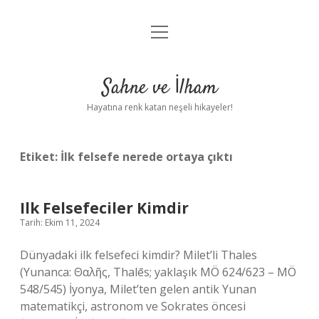
menüyü
Anasayfa
aç
Gizlilik Politikası
Sahne ve İlham
Yasal Uyarı
Hayatına renk katan neşeli hikayeler!
Hakkımızda
Etiket:
İlk felsefe nerede ortaya çıktı
Ilk Felsefeciler Kimdir
Tarih: Ekim 11, 2024
Dünyadaki ilk felsefeci kimdir? Milet’li Thales
(Yunanca: Θαλῆς, Thalēs; yaklaşık MÖ 624/623 – MÖ
548/545) İyonya, Milet’ten gelen antik Yunan
matematikçi, astronom ve Sokrates öncesi