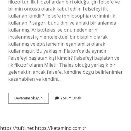
filozoftur. İlk filozoflardan biri olduğu için felsefe ve
bilimin öncüsü olarak kabul edilir. Felsefeyi ilk
kullanan kimdir? Felsefe (philosophia) terimini ilk
kullanan Pisagor, bunu dini ve ahlaki bir anlamda
kullanmış, Aristoteles ise onu nedenlerin
incelenmesi için entelektüel bir disiplin olarak
kullanmış ve episteme’nin eşanlamlısı olarak
kullanmıştır. Bu yaklaşım Platon’da da aynıdır.
Felsefeyi başlatan kişi kimdir? Felsefeyi başlatan ve
ilk filozof olanın Miletli Thales olduğu yerleşik bir
gelenektir; ancak felsefe, kendine özgü belirlenimler
kazanabilen ve kendini…
Ilk
Devamını okuyun
Yorum Bırak
Felsefeciler
Kimdir
https://tufti.net
https://katamino.com.tr