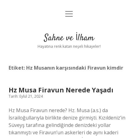
menüyü
Anasayfa
aç
Gizlilik Politikası
Sahne ve İlham
Yasal Uyarı
Hayatına renk katan neşeli hikayeler!
Hakkımızda
Etiket:
Hz Musanın karşısındaki Firavun kimdir
Hz Musa Firavun Nerede Yaşadı
Tarih: Eylül 21, 2024
Hz Musa Firavun nerede? Hz. Musa (a.s.) da
İsrailoğullarıyla birlikte denize girmişti. Kızıldeniz’in
Süveyş tarafına gelindiğinde denizdeki yollar
tıkanmıştı ve Firavun’un askerleri de aynı kaderi