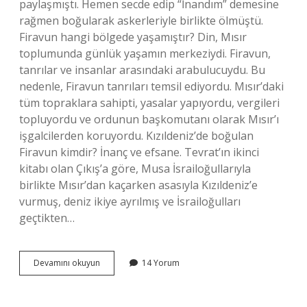
paylaşmıştı. Hemen secde edip “İnandım” demesine
rağmen boğularak askerleriyle birlikte ölmüştü.
Firavun hangi bölgede yaşamıştır? Din, Mısır
toplumunda günlük yaşamın merkeziydi. Firavun,
tanrılar ve insanlar arasındaki arabulucuydu. Bu
nedenle, Firavun tanrıları temsil ediyordu. Mısır’daki
tüm topraklara sahipti, yasalar yapıyordu, vergileri
topluyordu ve ordunun başkomutanı olarak Mısır’ı
işgalcilerden koruyordu. Kızıldeniz’de boğulan
Firavun kimdir? İnanç ve efsane. Tevrat’ın ikinci
kitabı olan Çıkış’a göre, Musa İsrailoğullarıyla
birlikte Mısır’dan kaçarken asasıyla Kızıldeniz’e
vurmuş, deniz ikiye ayrılmış ve İsrailoğulları
geçtikten…
Hz
Devamını okuyun
14 Yorum
Musa
Firavun
Nerede