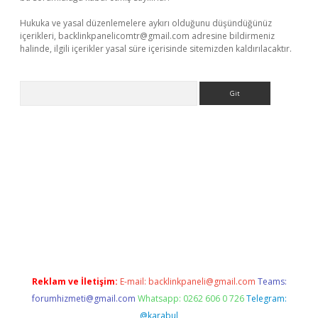
Hukuka ve yasal düzenlemelere aykırı olduğunu düşündüğünüz
içerikleri,
backlinkpanelicomtr@gmail.com
adresine bildirmeniz
halinde, ilgili içerikler yasal süre içerisinde sitemizden kaldırılacaktır.
Arama
riş
vdcasino
https://www.betexper.xyz/
Reklam ve İletişim:
E-mail:
backlinkpaneli@gmail.com
Teams:
forumhizmeti@gmail.com
Whatsapp: 0262 606 0 726
Telegram:
@karabul