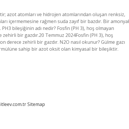
; azot atomları ve hidrojen atomlarından oluşan renksiz,
onları içermemesine rağmen suda zayıf bir bazdır. Bir amonya
PH3 bileşiğinin adı nedir? Fosfin (PH 3), hoş olmayan
e zehirli bir gazdır.20 Temmuz 2024Fosfin (PH 3), hoş
on derece zehirli bir gazdır. N2O nasıl okunur? Gülme gazı
mülüne sahip bir azot oksit olan kimyasal bir bileşiktir.
itleev.com.tr
Sitemap