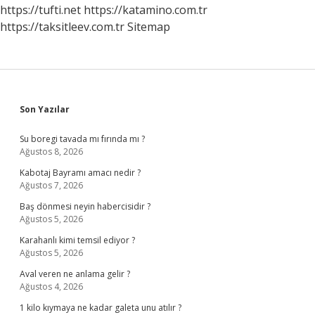
https://tufti.net
https://katamino.com.tr
https://taksitleev.com.tr
Sitemap
Sidebar
Son Yazılar
Su boregi tavada mı fırında mı ?
Ağustos 8, 2026
Kabotaj Bayramı amacı nedir ?
Ağustos 7, 2026
Baş dönmesi neyin habercisidir ?
Ağustos 5, 2026
Karahanlı kimi temsil ediyor ?
Ağustos 5, 2026
Aval veren ne anlama gelir ?
Ağustos 4, 2026
1 kilo kıymaya ne kadar galeta unu atılır ?