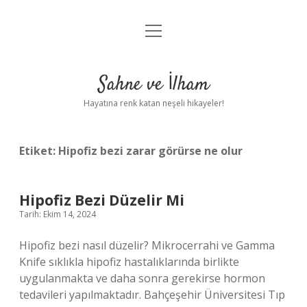
menüyü
Anasayfa
aç
Gizlilik Politikası
Sahne ve İlham
Yasal Uyarı
Hayatına renk katan neşeli hikayeler!
Hakkımızda
Etiket:
Hipofiz bezi zarar görürse ne olur
Hipofiz Bezi Düzelir Mi
Tarih: Ekim 14, 2024
Hipofiz bezi nasıl düzelir? Mikrocerrahi ve Gamma
Knife sıklıkla hipofiz hastalıklarında birlikte
uygulanmakta ve daha sonra gerekirse hormon
tedavileri yapılmaktadır. Bahçeşehir Üniversitesi Tıp