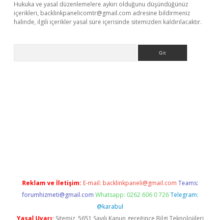
Hukuka ve yasal düzenlemelere aykırı olduğunu düşündüğünüz
içerikleri,
backlinkpanelicomtr@gmail.com
adresine bildirmeniz
halinde, ilgili içerikler yasal süre içerisinde sitemizden kaldırılacaktır.
Arama
//www.betexper.xyz/
Reklam ve İletişim:
E-mail:
backlinkpaneli@gmail.com
Teams:
forumhizmeti@gmail.com
Whatsapp: 0262 606 0 726
Telegram:
@karabul
Yasal Uyarı:
Sitemiz, 5651 Sayılı Kanun gereğince Bilgi Teknolojileri