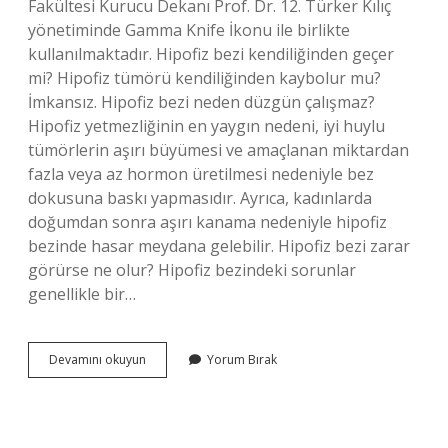
Fakültesi Kurucu Dekanı Prof. Dr. 12. Türker Kılıç
yönetiminde Gamma Knife İkonu ile birlikte
kullanılmaktadır. Hipofiz bezi kendiliğinden geçer
mi? Hipofiz tümörü kendiliğinden kaybolur mu?
İmkansız. Hipofiz bezi neden düzgün çalışmaz?
Hipofiz yetmezliğinin en yaygın nedeni, iyi huylu
tümörlerin aşırı büyümesi ve amaçlanan miktardan
fazla veya az hormon üretilmesi nedeniyle bez
dokusuna baskı yapmasıdır. Ayrıca, kadınlarda
doğumdan sonra aşırı kanama nedeniyle hipofiz
bezinde hasar meydana gelebilir. Hipofiz bezi zarar
görürse ne olur? Hipofiz bezindeki sorunlar
genellikle bir…
Hipofiz
Devamını okuyun
Yorum Bırak
Bezi
Düzelir
Mi