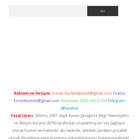
Arama
s://www.betexper.xyz/
Reklam ve İletişim:
E-mail:
backlinkpaneli@gmail.com
Teams:
forumhizmeti@gmail.com
Whatsapp: 0262 606 0 726
Telegram:
@karabul
Yasal Uyarı:
Sitemiz, 5651 Sayılı Kanun gereğince Bilgi Teknolojileri
ve İletişim Kurumu (BTK) tarafından onaylanmış bir Yer Sağlayıcı
olarak hizmet vermektedir. Bu nedenle, sitedeki içerikleri proaktif
olarak denetleme veya araştırma yükümlülüğümüz bulunmamaktadır.