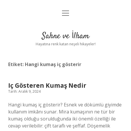
menüyü
Anasayfa
aç
Gizlilik Politikası
Sahne ve İlham
Yasal Uyarı
Hayatına renk katan neşeli hikayeler!
Hakkımızda
Etiket:
Hangi kumaş iç gösterir
Iç Gösteren Kumaş Nedir
Tarih: Aralık 9, 2024
Hangi kumaş iç gösterir? Esnek ve dökümlü giyimde
kullanım imkânı sunar. Mira kumaşının ne tür bir
kumaş olduğu sorulduğunda iki önemli özelliği ile
cevap verilebilir: çift taraflı ve şeffaf. Döşemelik