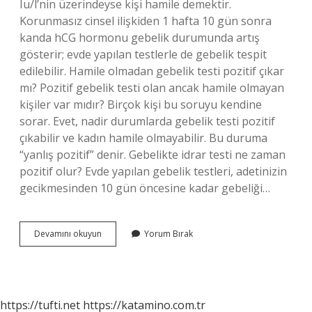
Iu/l’nin üzerindeyse kişi hamile demektir.
Korunmasız cinsel ilişkiden 1 hafta 10 gün sonra
kanda hCG hormonu gebelik durumunda artış
gösterir; evde yapılan testlerle de gebelik tespit
edilebilir. Hamile olmadan gebelik testi pozitif çıkar
mı? Pozitif gebelik testi olan ancak hamile olmayan
kişiler var mıdır? Birçok kişi bu soruyu kendine
sorar. Evet, nadir durumlarda gebelik testi pozitif
çıkabilir ve kadın hamile olmayabilir. Bu duruma
“yanlış pozitif” denir. Gebelikte idrar testi ne zaman
pozitif olur? Evde yapılan gebelik testleri, adetinizin
gecikmesinden 10 gün öncesine kadar gebeliği…
İDrarda
Devamını okuyun
Yorum Bırak
Gebelik
Testi
Hangi
Durumlarda
Pozitif
https://tufti.net
https://katamino.com.tr
Çıkar