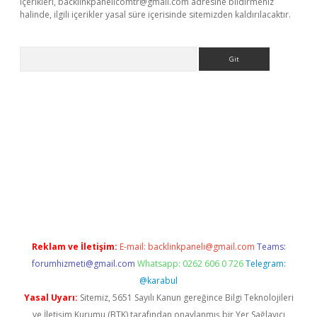
içerikleri,
backlinkpanelicomtr@gmail.com
adresine bildirmeniz
halinde, ilgili içerikler yasal süre içerisinde sitemizden kaldırılacaktır.
Arama
//www.betexper.xyz/
Reklam ve İletişim:
E-mail:
backlinkpaneli@gmail.com
Teams:
forumhizmeti@gmail.com
Whatsapp: 0262 606 0 726
Telegram:
@karabul
Yasal Uyarı:
Sitemiz, 5651 Sayılı Kanun gereğince Bilgi Teknolojileri
ve İletişim Kurumu (BTK) tarafından onaylanmış bir Yer Sağlayıcı