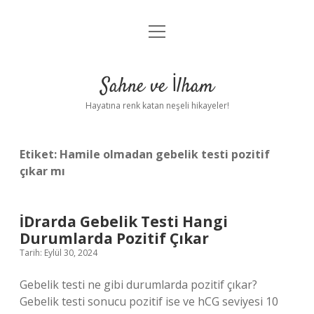
menüyü
Anasayfa
aç
Gizlilik Politikası
Sahne ve İlham
Yasal Uyarı
Hayatına renk katan neşeli hikayeler!
Hakkımızda
Etiket:
Hamile olmadan gebelik testi pozitif
çıkar mı
İDrarda Gebelik Testi Hangi
Durumlarda Pozitif Çıkar
Tarih: Eylül 30, 2024
Gebelik testi ne gibi durumlarda pozitif çıkar?
Gebelik testi sonucu pozitif ise ve hCG seviyesi 10