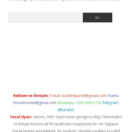
Arama
//www.betexper.xyz/
Reklam ve İletişim:
E-mail:
backlinkpaneli@gmail.com
Teams:
forumhizmeti@gmail.com
Whatsapp: 0262 606 0 726
Telegram:
@karabul
Yasal Uyarı:
Sitemiz, 5651 Sayılı Kanun gereğince Bilgi Teknolojileri
ve İletişim Kurumu (BTK) tarafından onaylanmış bir Yer Sağlayıcı
olarak hizmet vermektedir. Bu nedenle, sitedeki içerikleri proaktif