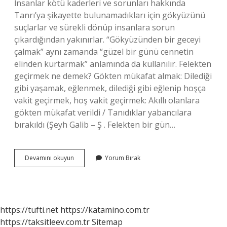
İnsanlar kötü kaderleri ve sorunları hakkında
Tanrı’ya şikayette bulunamadıkları için gökyüzünü
suçlarlar ve sürekli dönüp insanlara sorun
çıkardığından yakınırlar. “Gökyüzünden bir geceyi
çalmak” aynı zamanda “güzel bir günü cennetin
elinden kurtarmak” anlamında da kullanılır. Felekten
geçirmek ne demek? Gökten mükafat almak: Dilediği
gibi yaşamak, eğlenmek, dilediği gibi eğlenip hoşça
vakit geçirmek, hoş vakit geçirmek: Akıllı olanlara
gökten mükafat verildi / Tanıdıklar yabancılara
bırakıldı (Şeyh Galib – Ş . Felekten bir gün…
Felekten
Devamını okuyun
Yorum Bırak
1
Gece
Ne
Demek
https://tufti.net
https://katamino.com.tr
https://taksitleev.com.tr
Sitemap