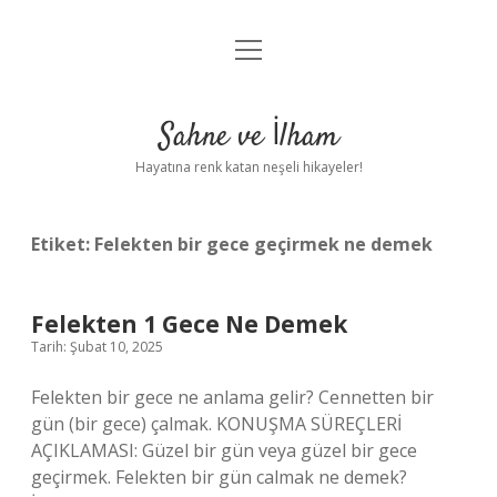
menüyü
Anasayfa
aç
Gizlilik Politikası
Sahne ve İlham
Yasal Uyarı
Hayatına renk katan neşeli hikayeler!
Hakkımızda
Etiket:
Felekten bir gece geçirmek ne demek
Felekten 1 Gece Ne Demek
Tarih: Şubat 10, 2025
Felekten bir gece ne anlama gelir? Cennetten bir
gün (bir gece) çalmak. KONUŞMA SÜREÇLERİ
AÇIKLAMASI: Güzel bir gün veya güzel bir gece
geçirmek. Felekten bir gün calmak ne demek?