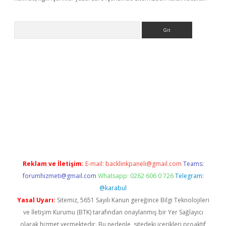
Arama
//www.betexper.xyz/
Reklam ve İletişim:
E-mail:
backlinkpaneli@gmail.com
Teams:
forumhizmeti@gmail.com
Whatsapp: 0262 606 0 726
Telegram:
@karabul
Yasal Uyarı:
Sitemiz, 5651 Sayılı Kanun gereğince Bilgi Teknolojileri
ve İletişim Kurumu (BTK) tarafından onaylanmış bir Yer Sağlayıcı
olarak hizmet vermektedir. Bu nedenle, sitedeki içerikleri proaktif