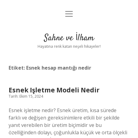
menüyü
Anasayfa
aç
Gizlilik Politikası
Sahne ve İlham
Yasal Uyarı
Hayatına renk katan neşeli hikayeler!
Hakkımızda
Etiket:
Esnek hesap mantığı nedir
Esnek Işletme Modeli Nedir
Tarih: Ekim 15, 2024
Esnek işletme nedir? Esnek üretim, kısa sürede
farklı ve değişen gereksinimlere etkili bir şekilde
yanıt verebilen bir üretim biçimidir ve bu
özelliğinden dolayı, çoğunlukla küçük ve orta ölçekli