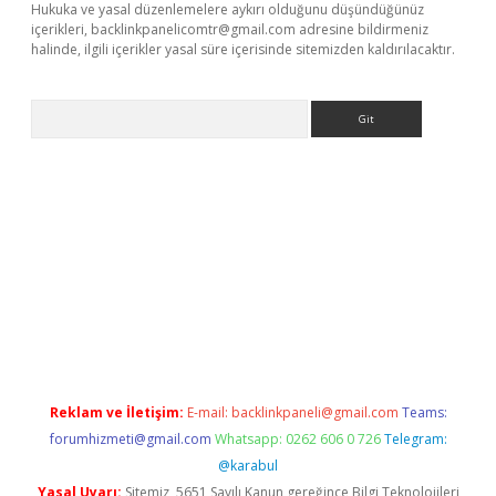
Hukuka ve yasal düzenlemelere aykırı olduğunu düşündüğünüz
içerikleri,
backlinkpanelicomtr@gmail.com
adresine bildirmeniz
halinde, ilgili içerikler yasal süre içerisinde sitemizden kaldırılacaktır.
Arama
//www.betexper.xyz/
Reklam ve İletişim:
E-mail:
backlinkpaneli@gmail.com
Teams:
forumhizmeti@gmail.com
Whatsapp: 0262 606 0 726
Telegram:
@karabul
Yasal Uyarı:
Sitemiz, 5651 Sayılı Kanun gereğince Bilgi Teknolojileri