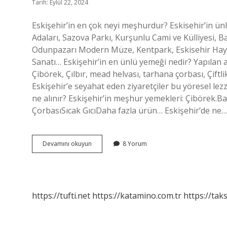
Tarih: Eylül 22, 2024
Eskişehir’in en çok neyi meşhurdur? Eskisehir’in ünl
Adaları, Sazova Parkı, Kurşunlu Cami ve Külliyesi, B
Odunpazarı Modern Müze, Kentpark, Eskisehir Hayva
Sanatı… Eskişehir’in en ünlü yemeği nedir? Yapılan
Çibörek, Çılbır, mead helvası, tarhana çorbası, Çiftli
Eskişehir’e seyahat eden ziyaretçiler bu yöresel lezze
ne alınır? Eskişehir’in meşhur yemekleri: Çibörek.Ba
ÇorbasıSıcak GıcıDaha fazla ürün… Eskişehir’de ne…
Eskişehirin
Devamını okuyun
8 Yorum
En
Meşhur
Şeyi
Nedir
https://tufti.net
https://katamino.com.tr
https://taks