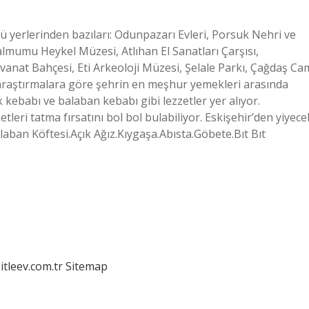
ü yerlerinden bazıları: Odunpazarı Evleri, Porsuk Nehri ve
almumu Heykel Müzesi, Atlıhan El Sanatları Çarşısı,
nat Bahçesi, Eti Arkeoloji Müzesi, Şelale Parkı, Çağdaş Ca
 araştırmalara göre şehrin en meşhur yemekleri arasında
k kebabı ve balaban kebabı gibi lezzetler yer alıyor.
tleri tatma fırsatını bol bol bulabiliyor. Eskişehir’den yiyece
laban Köftesi.Açık Ağız.Kıygaşa.Abısta.Göbete.Bıt Bıt
itleev.com.tr
Sitemap