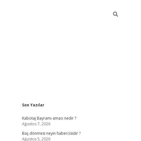
Sidebar
Son Yazılar
ilbet
vd casino giriş
vdcasino
https://www.bet
Kabotaj Bayramı amacı nedir ?
Ağustos 7, 2026
Baş dönmesi neyin habercisidir ?
Ağustos 5, 2026