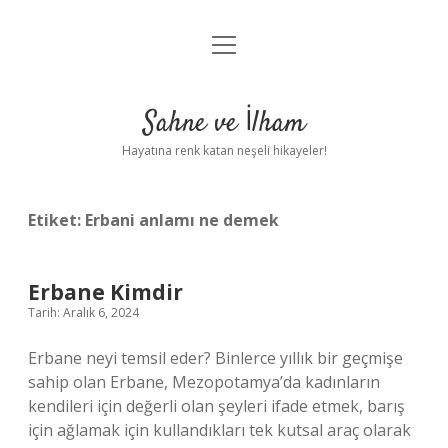
menüyü
Anasayfa
aç
Gizlilik Politikası
Sahne ve İlham
Yasal Uyarı
Hayatına renk katan neşeli hikayeler!
Hakkımızda
Etiket:
Erbani anlamı ne demek
Erbane Kimdir
Tarih: Aralık 6, 2024
Erbane neyi temsil eder? Binlerce yıllık bir geçmişe
sahip olan Erbane, Mezopotamya’da kadınların
kendileri için değerli olan şeyleri ifade etmek, barış
için ağlamak için kullandıkları tek kutsal araç olarak