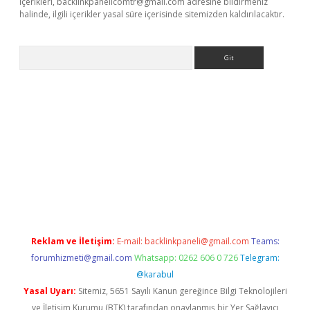
içerikleri,
backlinkpanelicomtr@gmail.com
adresine bildirmeniz
halinde, ilgili içerikler yasal süre içerisinde sitemizden kaldırılacaktır.
Arama
//www.betexper.xyz/
Reklam ve İletişim:
E-mail:
backlinkpaneli@gmail.com
Teams:
forumhizmeti@gmail.com
Whatsapp: 0262 606 0 726
Telegram:
@karabul
Yasal Uyarı:
Sitemiz, 5651 Sayılı Kanun gereğince Bilgi Teknolojileri
ve İletişim Kurumu (BTK) tarafından onaylanmış bir Yer Sağlayıcı