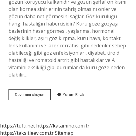
gözün koruyucu kalkanıdır ve gözün şeffaf ön kısmı
olan kornea sinirlerinin tahriş olmasını önler ve
gözün daha net görmesini sağlar. Göz kuruluğu
hangi hastalığın habercisidir? Kuru göze gözyaşı
bezlerinin hasar görmesi, yaşlanma, hormonal
değişiklikler, aşırı göz kırpma, kuru hava, kontakt
lens kullanımı ve lazer cerrahisi gibi nedenler sebep
olabileceği gibi göz enfeksiyonları, diyabet, tiroid
hastalığı ve romatoid artrit gibi hastalıklar ve A
vitamini eksikliği gibi durumlar da kuru göze neden
olabilir.…
Göz
Devamını okuyun
Yorum Bırak
Kuruluğu
Ilerleyince
Ne
Olur
https://tufti.net
https://katamino.com.tr
https://taksitleev.com.tr
Sitemap