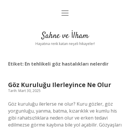
menüyü
Anasayfa
aç
Gizlilik Politikası
Sahne ve İlham
Yasal Uyarı
Hayatına renk katan neşeli hikayeler!
Hakkımızda
Etiket:
En tehlikeli göz hastalıkları nelerdir
Göz Kuruluğu Ilerleyince Ne Olur
Tarih: Mart 30, 2025
Göz kuruluğu ilerlerse ne olur? Kuru gözler, göz
yorgunluğu, yanma, batma, kızarıklık ve kumlu his
gibi rahatsızlıklara neden olur ve erken tedavi
edilmezse görme kaybına bile yol açabilir. Gözyaşları