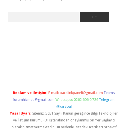
Arama
/www.betexper.xyz/
Reklam ve İletişim:
E-mail:
backlinkpaneli@gmail.com
Teams:
forumhizmeti@gmail.com
Whatsapp: 0262 606 0 726
Telegram:
@karabul
Yasal Uyarı:
Sitemiz, 5651 Sayılı Kanun gereğince Bilgi Teknolojileri
ve İletişim Kurumu (BTK) tarafından onaylanmış bir Yer Sağlayıcı
olarak hizmet vermektedir. Bu nedenle, sitedeki içerikleri proaktif