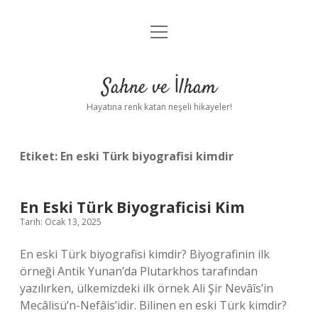
menüyü
Anasayfa
aç
Gizlilik Politikası
Sahne ve İlham
Yasal Uyarı
Hayatına renk katan neşeli hikayeler!
Hakkımızda
Etiket:
En eski Türk biyografisi kimdir
En Eski Türk Biyograficisi Kim
Tarih: Ocak 13, 2025
En eski Türk biyografisi kimdir? Biyografinin ilk
örneği Antik Yunan’da Plutarkhos tarafından
yazılırken, ülkemizdeki ilk örnek Ali Şir Nevâîs’in
Mecâlisü’n-Nefâis’idir. Bilinen en eski Türk kimdir?