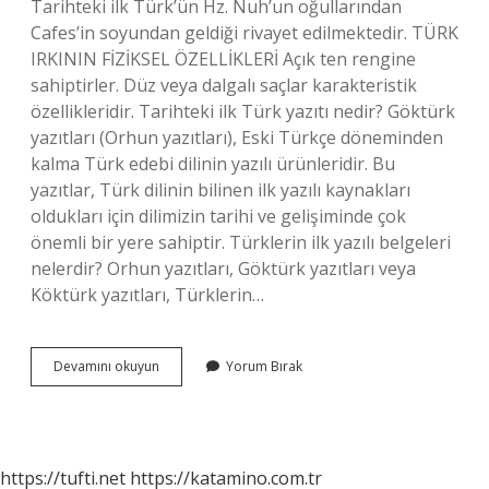
Tarihteki ilk Türk’ün Hz. Nuh’un oğullarından
Cafes’in soyundan geldiği rivayet edilmektedir. TÜRK
IRKININ FİZİKSEL ÖZELLİKLERİ Açık ten rengine
sahiptirler. Düz veya dalgalı saçlar karakteristik
özellikleridir. Tarihteki ilk Türk yazıtı nedir? Göktürk
yazıtları (Orhun yazıtları), Eski Türkçe döneminden
kalma Türk edebi dilinin yazılı ürünleridir. Bu
yazıtlar, Türk dilinin bilinen ilk yazılı kaynakları
oldukları için dilimizin tarihi ve gelişiminde çok
önemli bir yere sahiptir. Türklerin ilk yazılı belgeleri
nelerdir? Orhun yazıtları, Göktürk yazıtları veya
Köktürk yazıtları, Türklerin…
En
Devamını okuyun
Yorum Bırak
Eski
Türk
Biyograficisi
Kim
https://tufti.net
https://katamino.com.tr