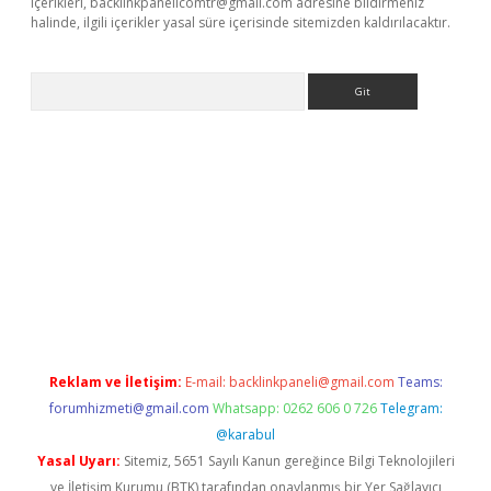
içerikleri,
backlinkpanelicomtr@gmail.com
adresine bildirmeniz
halinde, ilgili içerikler yasal süre içerisinde sitemizden kaldırılacaktır.
Arama
//www.betexper.xyz/
Reklam ve İletişim:
E-mail:
backlinkpaneli@gmail.com
Teams:
forumhizmeti@gmail.com
Whatsapp: 0262 606 0 726
Telegram:
@karabul
Yasal Uyarı:
Sitemiz, 5651 Sayılı Kanun gereğince Bilgi Teknolojileri
ve İletişim Kurumu (BTK) tarafından onaylanmış bir Yer Sağlayıcı