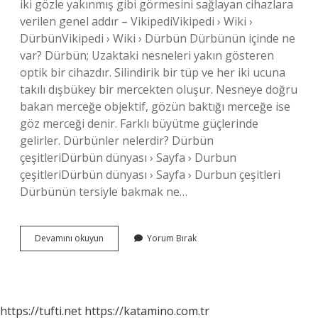
iki gözle yakınmış gibi görmesini sağlayan cihazlara
verilen genel addır – VikipediVikipedi › Wiki ›
DürbünVikipedi › Wiki › Dürbün Dürbünün içinde ne
var? Dürbün; Uzaktaki nesneleri yakın gösteren
optik bir cihazdır. Silindirik bir tüp ve her iki ucuna
takılı dışbükey bir mercekten oluşur. Nesneye doğru
bakan merceğe objektif, gözün baktığı merceğe ise
göz merceği denir. Farklı büyütme güçlerinde
gelirler. Dürbünler nelerdir? Dürbün
çeşitleriDürbün dünyası › Sayfa › Durbun
çeşitleriDürbün dünyası › Sayfa › Durbun çeşitleri
Dürbünün tersiyle bakmak ne…
Dürbünü
Devamını okuyun
Yorum Bırak
Tersiyle
Bakmak
Ne
Demek
https://tufti.net
https://katamino.com.tr