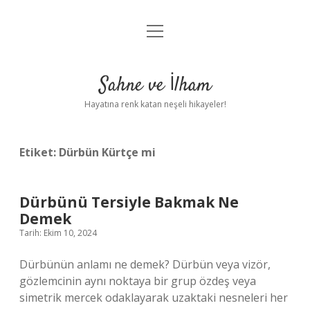
menüyü
Anasayfa
aç
Gizlilik Politikası
Sahne ve İlham
Yasal Uyarı
Hayatına renk katan neşeli hikayeler!
Hakkımızda
Etiket:
Dürbün Kürtçe mi
Dürbünü Tersiyle Bakmak Ne
Demek
Tarih: Ekim 10, 2024
Dürbünün anlamı ne demek? Dürbün veya vizör,
gözlemcinin aynı noktaya bir grup özdeş veya
simetrik mercek odaklayarak uzaktaki nesneleri her