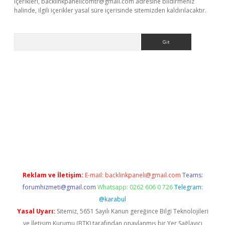
içerikleri,
backlinkpanelicomtr@gmail.com
adresine bildirmeniz
halinde, ilgili içerikler yasal süre içerisinde sitemizden kaldırılacaktır.
Arama
/www.betexper.xyz/
Reklam ve İletişim:
E-mail:
backlinkpaneli@gmail.com
Teams:
forumhizmeti@gmail.com
Whatsapp: 0262 606 0 726
Telegram:
@karabul
Yasal Uyarı:
Sitemiz, 5651 Sayılı Kanun gereğince Bilgi Teknolojileri
ve İletişim Kurumu (BTK) tarafından onaylanmış bir Yer Sağlayıcı