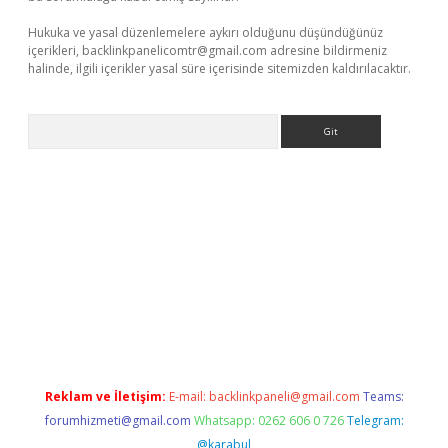
Hukuka ve yasal düzenlemelere aykırı olduğunu düşündüğünüz
içerikleri,
backlinkpanelicomtr@gmail.com
adresine bildirmeniz
halinde, ilgili içerikler yasal süre içerisinde sitemizden kaldırılacaktır.
Arama
/www.betexper.xyz/
Reklam ve İletişim:
E-mail:
backlinkpaneli@gmail.com
Teams:
forumhizmeti@gmail.com
Whatsapp: 0262 606 0 726
Telegram:
@karabul