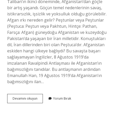
Taliban’ın ikinci döneminde, Afganistan’dan göçte
bir artış yaşandı. Göçün temel nedenlerinin savaş,
istikrarsızlık, işsizlik ve yoksulluk olduğu görülebilir.
Afgan ırkı nereden gelir? Peştunlar veya Peştunlar
(Peştuca: Peştun veya Pakhtun, Hintçe: Pathan,
Farsça: Afgan) güneydoğu Afganistan ve kuzeydoğu
Pakistan’da yaşayan bir İran milletidir. Konuştukları
dil, İran dillerinden biri olan Peştuca’dır. Afganistan
eskiden hangi ülkeye bağlıydı? Bu savaşta başarı
sağlayamayan İngilizler, 8 Ağustos 1919’da
imzalanan Ravalpindi Antlaşması ile Afganistan’ın
bağımsızlığını tanıdılar. Bu antlaşmanın ardından
Emanullah Han, 19 Ağustos 1919’da Afganistan’ın
bağımsızlığını ilan…
Afganistan
Devamını okuyun
Yorum Bırak
Göçü
Ne
Zaman