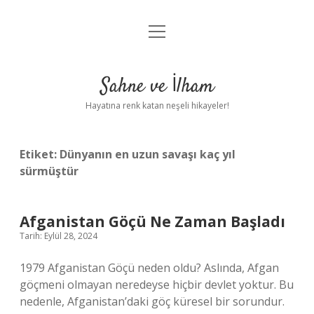
menüyü
Anasayfa
aç
Gizlilik Politikası
Sahne ve İlham
Yasal Uyarı
Hayatına renk katan neşeli hikayeler!
Hakkımızda
Etiket:
Dünyanın en uzun savaşı kaç yıl
sürmüştür
Afganistan Göçü Ne Zaman Başladı
Tarih: Eylül 28, 2024
1979 Afganistan Göçü neden oldu? Aslında, Afgan
göçmeni olmayan neredeyse hiçbir devlet yoktur. Bu
nedenle, Afganistan’daki göç küresel bir sorundur.