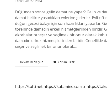
Tarih: Ekim 27, 2024
Düğünden sonra gelin damat ne yapar? Gelin ve d
damat birlikte yaşadıkları evlerine giderler. Evli çif
düğün gecesi balayı için son hazırlıkları yaparlar. 
töreninde damadın erkek hizmetçilerinden biridir. G
akrabalarını seçer ve seçilmek bir onur olarak kabul
damadın erkek hizmetçilerinden biridir. Genellikle d
seçer ve seçilmek bir onur olarak…
Gelin
Devamını okuyun
Yorum Bırak
Yengesi
Ne
Demek
https://tufti.net
https://katamino.com.tr
https://taks