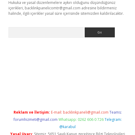
Hukuka ve yasal düzenlemelere aykırı olduğunu düşündüğünüz
içerikleri,
backlinkpanelicomtr@gmail.com
adresine bildirmeniz
halinde, ilgili içerikler yasal süre içerisinde sitemizden kaldırılacaktır.
Arama
/www.betexper.xyz/
Reklam ve İletişim:
E-mail:
backlinkpaneli@gmail.com
Teams:
forumhizmeti@gmail.com
Whatsapp: 0262 606 0 726
Telegram:
@karabul
Yasal Uyarı:
Sitemiz, 5651 Sayılı Kanun gereğince Bilgi Teknolojileri