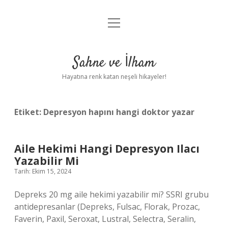
menüyü
Anasayfa
aç
Gizlilik Politikası
Sahne ve İlham
Yasal Uyarı
Hayatına renk katan neşeli hikayeler!
Hakkımızda
Etiket:
Depresyon hapını hangi doktor yazar
Aile Hekimi Hangi Depresyon Ilacı
Yazabilir Mi
Tarih: Ekim 15, 2024
Depreks 20 mg aile hekimi yazabilir mi? SSRI grubu
antidepresanlar (Depreks, Fulsac, Florak, Prozac,
Faverin, Paxil, Seroxat, Lustral, Selectra, Seralin,