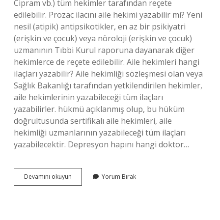
Cipram vb.) tüm hekimler tarafından reçete
edilebilir. Prozac ilacını aile hekimi yazabilir mi? Yeni
nesil (atipik) antipsikotikler, en az bir psikiyatri
(erişkin ve çocuk) veya nöroloji (erişkin ve çocuk)
uzmanının Tıbbi Kurul raporuna dayanarak diğer
hekimlerce de reçete edilebilir. Aile hekimleri hangi
ilaçları yazabilir? Aile hekimliği sözleşmesi olan veya
Sağlık Bakanlığı tarafından yetkilendirilen hekimler,
aile hekimlerinin yazabileceği tüm ilaçları
yazabilirler. hükmü açıklanmış olup, bu hüküm
doğrultusunda sertifikalı aile hekimleri, aile
hekimliği uzmanlarının yazabileceği tüm ilaçları
yazabilecektir. Depresyon hapını hangi doktor…
Aile
Devamını okuyun
Yorum Bırak
Hekimi
Hangi
Depresyon
Ilacı