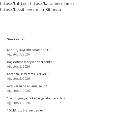
Yazabilir
https://tufti.net
https://katamino.com.tr
Mi
https://taksitleev.com.tr
Sitemap
Sidebar
Son Yazılar
Kabotaj Bayramı amacı nedir ?
Ağustos 7, 2026
Baş dönmesi neyin habercisidir ?
Ağustos 5, 2026
Karahanlı kimi temsil ediyor ?
Ağustos 5, 2026
Aval veren ne anlama gelir ?
Ağustos 4, 2026
1 kilo kıymaya ne kadar galeta unu atılır ?
Ağustos 3, 2026
10 MB fotoğraf ne demek ?