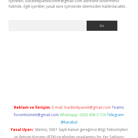
içerikleri,
backlinkpanelicomtr@gmail.com
adresine bildirmeniz
halinde, ilgili içerikler yasal süre içerisinde sitemizden kaldırılacaktır.
Arama
//www.betexper.xyz/
Reklam ve İletişim:
E-mail:
backlinkpaneli@gmail.com
Teams:
forumhizmeti@gmail.com
Whatsapp: 0262 606 0 726
Telegram:
@karabul
Yasal Uyarı:
Sitemiz, 5651 Sayılı Kanun gereğince Bilgi Teknolojileri
ve İletişim Kurumu (BTK) tarafından onaylanmış bir Yer Sağlayıcı