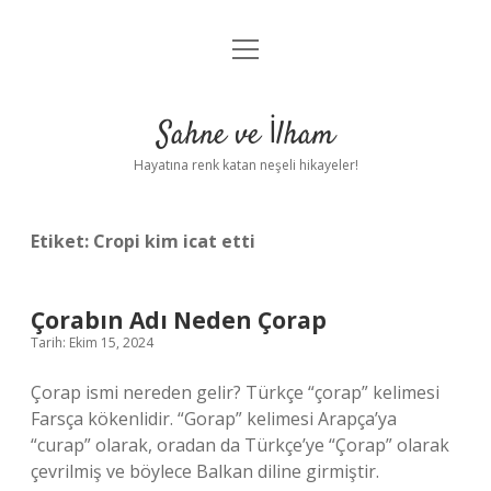
menüyü
Anasayfa
aç
Gizlilik Politikası
Sahne ve İlham
Yasal Uyarı
Hayatına renk katan neşeli hikayeler!
Hakkımızda
Etiket:
Cropi kim icat etti
Çorabın Adı Neden Çorap
Tarih: Ekim 15, 2024
Çorap ismi nereden gelir? Türkçe “çorap” kelimesi
Farsça kökenlidir. “Gorap” kelimesi Arapça’ya
“curap” olarak, oradan da Türkçe’ye “Çorap” olarak
çevrilmiş ve böylece Balkan diline girmiştir.