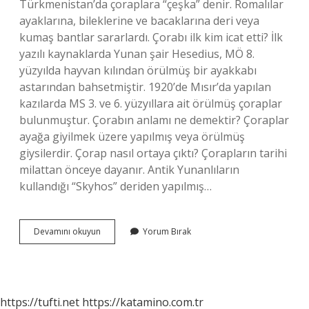
Türkmenistan’da çoraplara “çeşka” denir. Romalılar
ayaklarına, bileklerine ve bacaklarına deri veya
kumaş bantlar sararlardı. Çorabı ilk kim icat etti? İlk
yazılı kaynaklarda Yunan şair Hesedius, MÖ 8.
yüzyılda hayvan kılından örülmüş bir ayakkabı
astarından bahsetmiştir. 1920’de Mısır’da yapılan
kazılarda MS 3. ve 6. yüzyıllara ait örülmüş çoraplar
bulunmuştur. Çorabın anlamı ne demektir? Çoraplar
ayağa giyilmek üzere yapılmış veya örülmüş
giysilerdir. Çorap nasıl ortaya çıktı? Çorapların tarihi
milattan önceye dayanır. Antik Yunanlıların
kullandığı “Skyhos” deriden yapılmış…
Çorabın
Devamını okuyun
Yorum Bırak
Adı
Neden
Çorap
https://tufti.net
https://katamino.com.tr