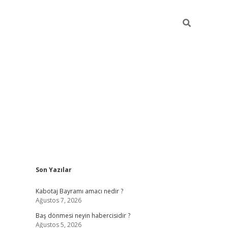
Sidebar
Son Yazılar
ilbet
vd casino giriş
vdcasino
https://www.be
Kabotaj Bayramı amacı nedir ?
Ağustos 7, 2026
Baş dönmesi neyin habercisidir ?
Ağustos 5, 2026