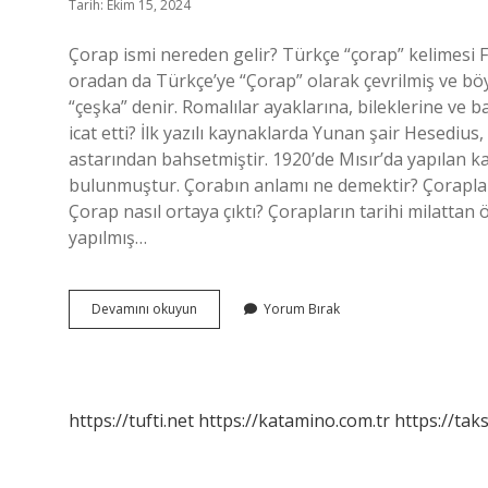
Tarih: Ekim 15, 2024
Çorap ismi nereden gelir? Türkçe “çorap” kelimesi F
oradan da Türkçe’ye “Çorap” olarak çevrilmiş ve böy
“çeşka” denir. Romalılar ayaklarına, bileklerine ve b
icat etti? İlk yazılı kaynaklarda Yunan şair Hesediu
astarından bahsetmiştir. 1920’de Mısır’da yapılan ka
bulunmuştur. Çorabın anlamı ne demektir? Çoraplar 
Çorap nasıl ortaya çıktı? Çorapların tarihi milattan
yapılmış…
Çorabın
Devamını okuyun
Yorum Bırak
Adı
Neden
Çorap
https://tufti.net
https://katamino.com.tr
https://taks