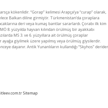
arsça kökenlidir. “Gorap” kelimesi Arapça’ya “curap” olarak,
lece Balkan diline girmiştir. Türkmenistan’da çoraplara
acaklarına deri veya kumaş bantlar sararlardı. Çorabı ilk kim
s, MÖ 8. yüzyılda hayvan kılından örülmüş bir ayakkabı
zılarda MS 3. ve 6. yüzyıllara ait örülmüş çoraplar
ayağa giyilmek üzere yapılmış veya örülmüş giysilerdir.
 önceye dayanır. Antik Yunanlıların kullandığı “Skyhos” deride
itleev.com.tr
Sitemap