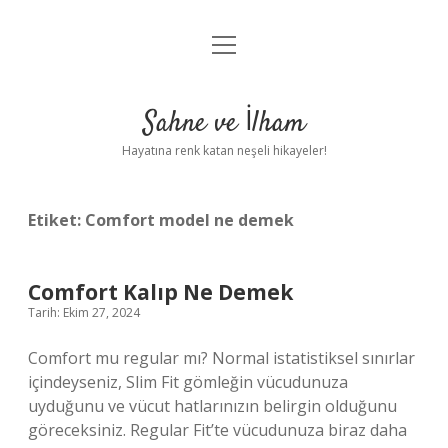
menüyü
Anasayfa
aç
Gizlilik Politikası
Sahne ve İlham
Yasal Uyarı
Hayatına renk katan neşeli hikayeler!
Hakkımızda
Etiket:
Comfort model ne demek
Comfort Kalıp Ne Demek
Tarih: Ekim 27, 2024
Comfort mu regular mı? Normal istatistiksel sınırlar
içindeyseniz, Slim Fit gömleğin vücudunuza
uyduğunu ve vücut hatlarınızın belirgin olduğunu
göreceksiniz. Regular Fit’te vücudunuza biraz daha