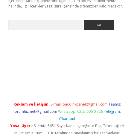
içerikleri,
backlinkpanelicomtr@gmail.com
adresine bildirmeniz
halinde, ilgili içerikler yasal süre içerisinde sitemizden kaldırılacaktır.
Arama
/www.betexper.xyz/
Reklam ve İletişim:
E-mail:
backlinkpaneli@gmail.com
Teams:
forumhizmeti@gmail.com
Whatsapp: 0262 606 0 726
Telegram:
@karabul
Yasal Uyarı:
Sitemiz, 5651 Sayılı Kanun gereğince Bilgi Teknolojileri
ve İletişim Kurumu (BTK) tarafından onaylanmış bir Yer Sağlayıcı