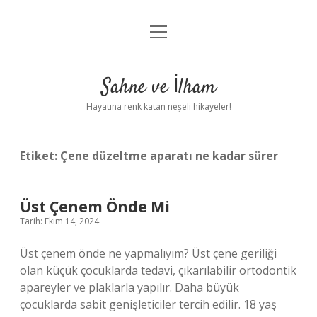
menüyü
Anasayfa
aç
Gizlilik Politikası
Sahne ve İlham
Yasal Uyarı
Hayatına renk katan neşeli hikayeler!
Hakkımızda
Etiket:
Çene düzeltme aparatı ne kadar sürer
Üst Çenem Önde Mi
Tarih: Ekim 14, 2024
Üst çenem önde ne yapmalıyım? Üst çene geriliği
olan küçük çocuklarda tedavi, çıkarılabilir ortodontik
apareyler ve plaklarla yapılır. Daha büyük
çocuklarda sabit genişleticiler tercih edilir. 18 yaş