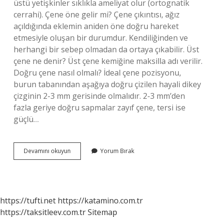
üstü yetişkinler sıklıkla ameliyat olur (ortognatik
cerrahi). Çene öne gelir mi? Çene çıkıntısı, ağız
açıldığında eklemin aniden öne doğru hareket
etmesiyle oluşan bir durumdur. Kendiliğinden ve
herhangi bir sebep olmadan da ortaya çıkabilir. Üst
çene ne denir? Üst çene kemiğine maksilla adı verilir.
Doğru çene nasıl olmalı? İdeal çene pozisyonu,
burun tabanından aşağıya doğru çizilen hayali dikey
çizginin 2-3 mm gerisinde olmalıdır. 2-3 mm’den
fazla geriye doğru sapmalar zayıf çene, tersi ise
güçlü…
Üst
Devamını okuyun
Yorum Bırak
Çenem
Önde
Mi
https://tufti.net
https://katamino.com.tr
https://taksitleev.com.tr
Sitemap