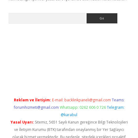
Arama
/www.betexper.xyz/
Reklam ve İletişim:
E-mail:
backlinkpaneli@gmail.com
Teams:
forumhizmeti@gmail.com
Whatsapp: 0262 606 0 726
Telegram:
@karabul
Yasal Uyarı:
Sitemiz, 5651 Sayılı Kanun gereğince Bilgi Teknolojileri
ve İletişim Kurumu (BTK) tarafından onaylanmış bir Yer Sağlayıcı
olarak hizmet vermektedir. Bu nedenle, sitedeki içerikleri proaktif