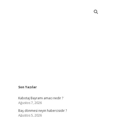
Sidebar
Son Yazılar
ilbet
vd casino giriş
vdcasino
https://www.bet
Kabotaj Bayramı amacı nedir ?
Ağustos 7, 2026
Baş dönmesi neyin habercisidir ?
Ağustos 5, 2026