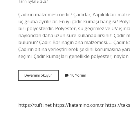
Tarih: Eylül 8, 2024
Çadırın malzemesi nedir? Çadırlar; Yapıldıkları mal
üç gruba ayrılırlar. En iyi çadır kumaşı hangisi? Po
biri polyesterdir. Polyester, su geçirmez ve UV ışın
naylondan daha uzun süre kullanabilirsiniz. Çadır m
bulunur? Çadır: Barınağın ana malzemesi. … Çadır kazık
Çadırın altına yerleştirilerek şeklini korumasına y
seçimi: Çadır kumaşları genellikle polyester, naylo
Çadırlar
Devamını okuyun
10 Yorum
Hangi
Malzemeden
Yapılır
https://tufti.net
https://katamino.com.tr
https://taks