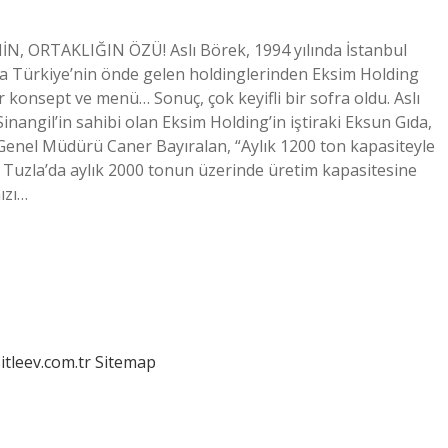
İN, ORTAKLIĞIN ÖZÜ! Aslı Börek, 1994 yılında İstanbul
nda Türkiye’nin önde gelen holdinglerinden Eksim Holding
i bir konsept ve menü… Sonuç, çok keyifli bir sofra oldu. Aslı
Sinangil’in sahibi olan Eksim Holding’in iştiraki Eksun Gıda,
ı Genel Müdürü Caner Bayıralan, “Aylık 1200 ton kapasiteyle
a, Tuzla’da aylık 2000 tonun üzerinde üretim kapasitesine
ızı…
itleev.com.tr
Sitemap