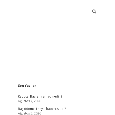
Sidebar
Son Yazılar
ilbet
vd casino giriş
vdcasino
https://www.bete
Kabotaj Bayramı amacı nedir ?
Ağustos 7, 2026
Baş dönmesi neyin habercisidir ?
Ağustos 5, 2026