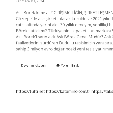
Tarih: Aralık 4, 2024
Aslı Börek kime ait? GİRİŞİMCİLİĞİN, ŞİRKETLEŞMEN
Göztepe’de aile şirketi olarak kuruldu ve 2021 yılı
çatısı altında yerini aldı. 30 yıllık deneyim, yenilikç
Börek satıldı mı? Türkiye’nin ilk paketli un markası 
Aslı Börek’i satın aldı. Aslı Börek Genel Müdür? Asl
faaliyetlerini sürdüren Dudullu tesisimizin yanı sır
sahip 3 milyon avro değerindeki yeni tesis yatırımım
Aslı
Devamını okuyun
Yorum Bırak
Börek
Hangi
Firmanın
https://tufti.net
https://katamino.com.tr
https://taks