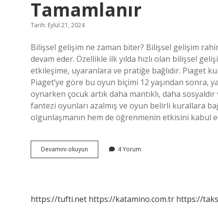
Tamamlanır
Tarih: Eylül 21, 2024
Bilişsel gelişim ne zaman biter? Bilişsel gelişim ra
devam eder. Özellikle ilk yılda hızlı olan bilişsel ge
etkileşime, uyaranlara ve pratiğe bağlıdır. Piaget k
Piaget’ye göre bu oyun biçimi 12 yaşından sonra, y
oynarken çocuk artık daha mantıklı, daha sosyaldir 
fantezi oyunları azalmış ve oyun belirli kurallara 
olgunlaşmanın hem de öğrenmenin etkisini kabul e
Piagete
Devamını okuyun
4 Yorum
Göre
Bilişsel
Gelişim
Ne
Zaman
https://tufti.net
https://katamino.com.tr
https://taks
Tamamlanır