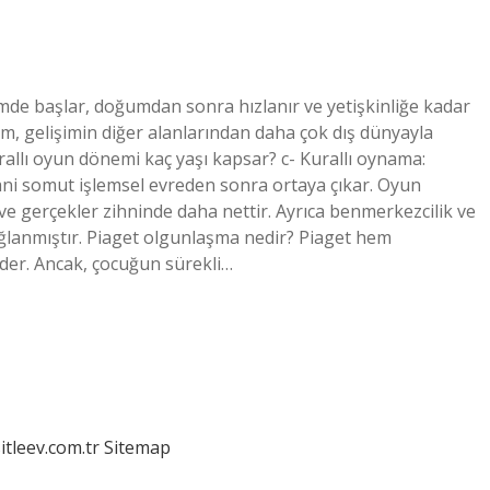
himde başlar, doğumdan sonra hızlanır ve yetişkinliğe kadar
lişim, gelişimin diğer alanlarından daha çok dış dünyayla
urallı oyun dönemi kaç yaşı kapsar? c- Kurallı oynama:
ani somut işlemsel evreden sonra ortaya çıkar. Oyun
ve gerçekler zihninde daha nettir. Ayrıca benmerkezcilik ve
bağlanmıştır. Piaget olgunlaşma nedir? Piaget hem
der. Ancak, çocuğun sürekli…
itleev.com.tr
Sitemap