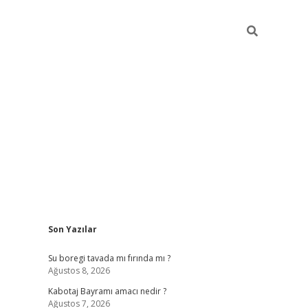
Sidebar
Son Yazılar
ilbet
vd casino giriş
vdcasino
https://www.be
Su boregi tavada mı fırında mı ?
Ağustos 8, 2026
Kabotaj Bayramı amacı nedir ?
Ağustos 7, 2026