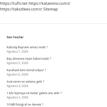
Puan
https://tufti.net
https://katamino.com.tr
Gerekir
https://taksitleev.com.tr
Sitemap
Sidebar
Son Yazılar
Kabotaj Bayramı amacı nedir ?
Ağustos 7, 2026
Baş dönmesi neyin habercisidir ?
Ağustos 5, 2026
Karahanlı kimi temsil ediyor ?
Ağustos 5, 2026
Aval veren ne anlama gelir ?
Ağustos 4, 2026
1 kilo kıymaya ne kadar galeta unu atılır ?
Ağustos 3, 2026
10 MB fotoğraf ne demek ?