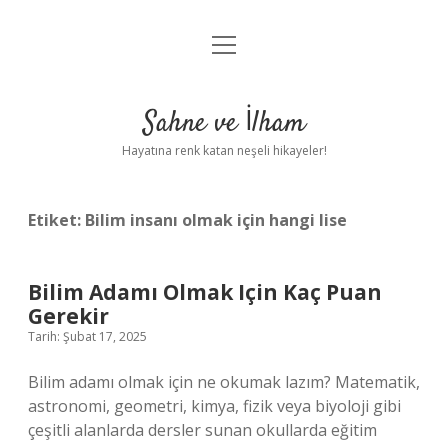
menüyü
Anasayfa
aç
Gizlilik Politikası
Sahne ve İlham
Yasal Uyarı
Hayatına renk katan neşeli hikayeler!
Hakkımızda
Etiket:
Bilim insanı olmak için hangi lise
Bilim Adamı Olmak Için Kaç Puan
Gerekir
Tarih: Şubat 17, 2025
Bilim adamı olmak için ne okumak lazım? Matematik,
astronomi, geometri, kimya, fizik veya biyoloji gibi
çeşitli alanlarda dersler sunan okullarda eğitim