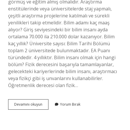
görmüş ve eğitim almış olmalıdır. Araştırma
enstitülerinde veya üniversitelerde staj yapmalı,
çeşitli araştırma projelerine katılmalı ve sürekli
yenilikleri takip etmelidir. Bilim adamı kaç maaş
alıyor? Giriş seviyesindeki bir bilim insanı ayda
ortalama 70.000 ila 210.000 dolar kazanıyor. Bilim
kaç yıllık? Üniversite sayısı: Bilim Tarihi Bölümü
toplam 2 üniversitede bulunmaktadır. EA Puanı
türündedir. 4 yıllıktır. Bilim insanı olmak için hangi
bölüm? Fizik derecesini başarıyla tamamlayanlar,
gelecekteki kariyerlerinde bilim insanı, araştırmacı
veya fizikçi gibi iş unvanlarını kullanabilirler.
Öğretmenlik derecesi olan fizik…
Bilim
Devamını okuyun
Yorum Bırak
Adamı
Olmak
Için
Kaç