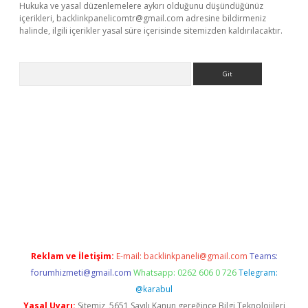
Hukuka ve yasal düzenlemelere aykırı olduğunu düşündüğünüz
içerikleri,
backlinkpanelicomtr@gmail.com
adresine bildirmeniz
halinde, ilgili içerikler yasal süre içerisinde sitemizden kaldırılacaktır.
Arama
//www.betexper.xyz/
Reklam ve İletişim:
E-mail:
backlinkpaneli@gmail.com
Teams:
forumhizmeti@gmail.com
Whatsapp: 0262 606 0 726
Telegram:
@karabul
Yasal Uyarı:
Sitemiz, 5651 Sayılı Kanun gereğince Bilgi Teknolojileri