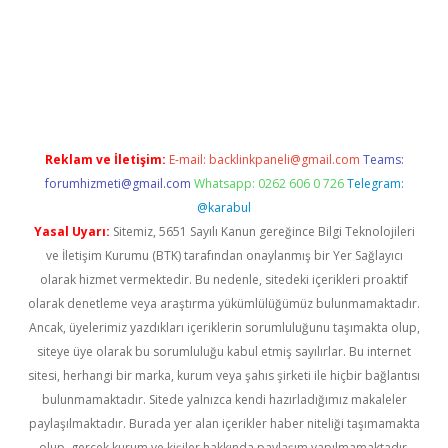
www.betexper.xyz/
Reklam ve İletişim:
E-mail:
backlinkpaneli@gmail.com
Teams:
forumhizmeti@gmail.com
Whatsapp: 0262 606 0 726
Telegram:
@karabul
Yasal Uyarı:
Sitemiz, 5651 Sayılı Kanun gereğince Bilgi Teknolojileri
ve İletişim Kurumu (BTK) tarafından onaylanmış bir Yer Sağlayıcı
olarak hizmet vermektedir. Bu nedenle, sitedeki içerikleri proaktif
olarak denetleme veya araştırma yükümlülüğümüz bulunmamaktadır.
Ancak, üyelerimiz yazdıkları içeriklerin sorumluluğunu taşımakta olup,
siteye üye olarak bu sorumluluğu kabul etmiş sayılırlar. Bu internet
sitesi, herhangi bir marka, kurum veya şahıs şirketi ile hiçbir bağlantısı
bulunmamaktadır. Sitede yalnızca kendi hazırladığımız makaleler
paylaşılmaktadır. Burada yer alan içerikler haber niteliği taşımamakta
olup, gerçek kurum ve kişiler hakkında paylaşım yapılmamaktadır.