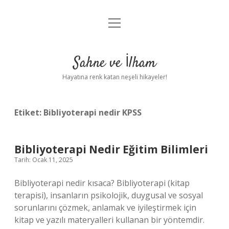
menüyü
Anasayfa
aç
Gizlilik Politikası
Sahne ve İlham
Yasal Uyarı
Hayatına renk katan neşeli hikayeler!
Hakkımızda
Etiket:
Bibliyoterapi nedir KPSS
Bibliyoterapi Nedir Eğitim Bilimleri
Tarih: Ocak 11, 2025
Bibliyoterapi nedir kısaca? Bibliyoterapi (kitap
terapisi), insanların psikolojik, duygusal ve sosyal
sorunlarını çözmek, anlamak ve iyileştirmek için
kitap ve yazılı materyalleri kullanan bir yöntemdir.