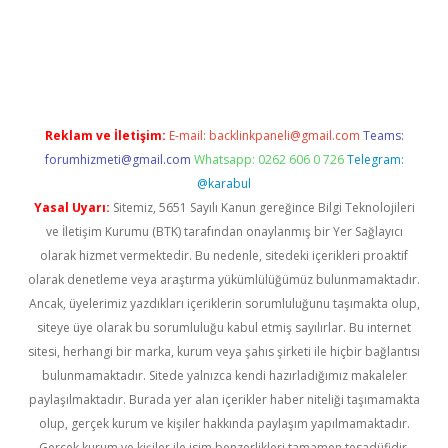
www.betexper.xyz/
Reklam ve İletişim:
E-mail:
backlinkpaneli@gmail.com
Teams:
forumhizmeti@gmail.com
Whatsapp: 0262 606 0 726
Telegram:
@karabul
Yasal Uyarı:
Sitemiz, 5651 Sayılı Kanun gereğince Bilgi Teknolojileri
ve İletişim Kurumu (BTK) tarafından onaylanmış bir Yer Sağlayıcı
olarak hizmet vermektedir. Bu nedenle, sitedeki içerikleri proaktif
olarak denetleme veya araştırma yükümlülüğümüz bulunmamaktadır.
Ancak, üyelerimiz yazdıkları içeriklerin sorumluluğunu taşımakta olup,
siteye üye olarak bu sorumluluğu kabul etmiş sayılırlar. Bu internet
sitesi, herhangi bir marka, kurum veya şahıs şirketi ile hiçbir bağlantısı
bulunmamaktadır. Sitede yalnızca kendi hazırladığımız makaleler
paylaşılmaktadır. Burada yer alan içerikler haber niteliği taşımamakta
olup, gerçek kurum ve kişiler hakkında paylaşım yapılmamaktadır.
Gerçek kurum ve kişiler ile isim benzerlikleri tamamen tesadüfidir.