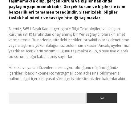
taşımamakta olup, gerçek kurum ve kişiler hakkında
paylaşım yapılmamaktadır. Gerçek kurum ve kişiler ile isim
benzerlikleri tamamen tesadüfidir. Sitemizdeki bilgiler
taslak halindedir ve tavsiye niteliği taşımazlar.
Sitemiz, 5651 Sayılı Kanun gereğince Bilgi Teknolojileri ve İletişim
Kurumu (BTK) tarafından onaylanmış bir Yer Sağlayıcı olarak hizmet
vermektedir. Bu nedenle, sitedeki içerikleri proaktif olarak denetleme
veya araştırma yükümlülüğümüz bulunmamaktadır. Ancak, üyelerimiz
yazdıkları içeriklerin sorumluluğunu taşımakta olup, siteye üye olarak
bu sorumluluğu kabul etmiş sayılırlar.
Hukuka ve yasal düzenlemelere aykırı olduğunu düşündüğünüz
içerikleri,
backlinkpanelicomtr@gmail.com
adresine bildirmeniz
halinde, ilgili içerikler yasal süre içerisinde sitemizden kaldırılacaktır.
Arama