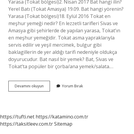
Yarasa (Tokat bölgesi)2. Nisan 2017 Bat hangi ilin?
Yerel Batı (Tokat Amasya) 19.09. Bat hangi yörenin?
Yarasa (Tokat bölgesi)18. Eylül 2016 Tokat en
meşhur yemeği nedir? En lezzetli tarifleri Sivas ve
Amasya gibi şehirlerde de yapılan yarasa, Tokat’ın
en meşhur yemeğidir. Tokat asma yapraklarıyla
servis edilir ve yeşil mercimek, bulgur gibi
baklagillerin de yer aldığı tarifi nedeniyle oldukça
doyurucudur. Bat nasıl bir yemek? Bat, Sivas ve
Tokat’ta popüler bir çorba/ana yemek/salata.…
Bat
Devamını okuyun
Yorum Bırak
Yemeği
Nereye
Aittir
https://tufti.net
https://katamino.com.tr
https://taksitleev.com.tr
Sitemap