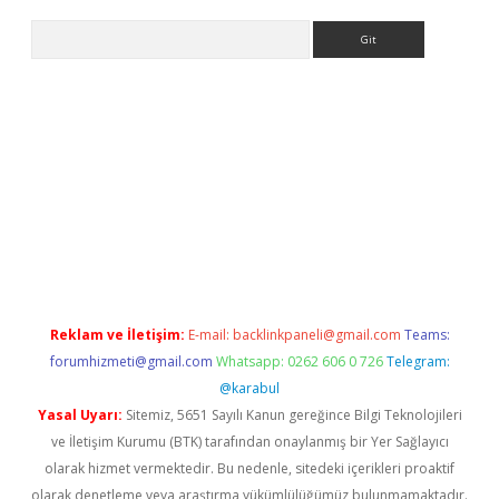
Arama
//www.betexper.xyz/
Reklam ve İletişim:
E-mail:
backlinkpaneli@gmail.com
Teams:
forumhizmeti@gmail.com
Whatsapp: 0262 606 0 726
Telegram:
@karabul
Yasal Uyarı:
Sitemiz, 5651 Sayılı Kanun gereğince Bilgi Teknolojileri
ve İletişim Kurumu (BTK) tarafından onaylanmış bir Yer Sağlayıcı
olarak hizmet vermektedir. Bu nedenle, sitedeki içerikleri proaktif
olarak denetleme veya araştırma yükümlülüğümüz bulunmamaktadır.