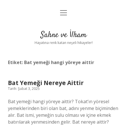
menüyü
Anasayfa
aç
Gizlilik Politikası
Sahne ve İlham
Yasal Uyarı
Hayatına renk katan neşeli hikayeler!
Hakkımızda
Etiket:
Bat yemeği hangi yöreye aittir
Bat Yemeği Nereye Aittir
Tarih: Şubat 3, 2025
Bat yemeği hangi yöreye aittir? Tokat’ın yöresel
yemeklerinden biri olan bat, adını yenme biçiminden
alır. Bat ismi, yemeğin sulu olması ve içine ekmek
batırılarak yenmesinden gelir. Bat nereye aittir?