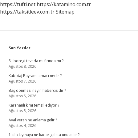
https://tufti.net
https://katamino.com.tr
https://taksitleev.com.tr
Sitemap
Sidebar
Son Yazılar
Su boregi tavada mı fırında mı ?
Ağustos 8, 2026
Kabotaj Bayramı amacı nedir ?
Ağustos 7, 2026
Baş dönmesi neyin habercisidir ?
Ağustos 5, 2026
Karahanlı kimi temsil ediyor ?
Ağustos 5, 2026
Aval veren ne anlama gelir ?
Ağustos 4, 2026
1 kilo kıymaya ne kadar galeta unu atılır ?