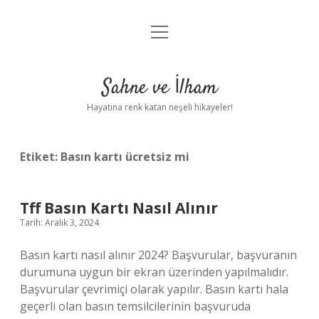
menüyü
Anasayfa
aç
Gizlilik Politikası
Sahne ve İlham
Yasal Uyarı
Hayatına renk katan neşeli hikayeler!
Hakkımızda
Etiket:
Basın kartı ücretsiz mi
Tff Basın Kartı Nasıl Alınır
Tarih: Aralık 3, 2024
Basın kartı nasıl alınır 2024? Başvurular, başvuranın
durumuna uygun bir ekran üzerinden yapılmalıdır.
Başvurular çevrimiçi olarak yapılır. Basın kartı hala
geçerli olan basın temsilcilerinin başvuruda