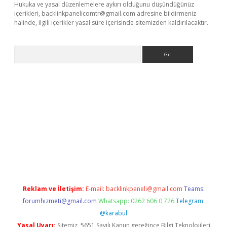
Hukuka ve yasal düzenlemelere aykırı olduğunu düşündüğünüz
içerikleri,
backlinkpanelicomtr@gmail.com
adresine bildirmeniz
halinde, ilgili içerikler yasal süre içerisinde sitemizden kaldırılacaktır.
Arama
/www.betexper.xyz/
Reklam ve İletişim:
E-mail:
backlinkpaneli@gmail.com
Teams:
forumhizmeti@gmail.com
Whatsapp: 0262 606 0 726
Telegram:
@karabul
Yasal Uyarı:
Sitemiz, 5651 Sayılı Kanun gereğince Bilgi Teknolojileri