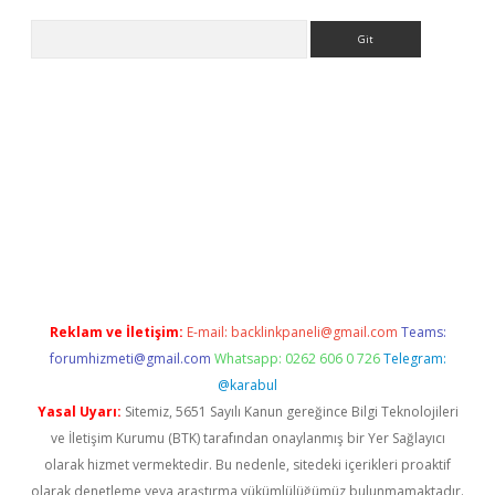
Arama
/www.betexper.xyz/
Reklam ve İletişim:
E-mail:
backlinkpaneli@gmail.com
Teams:
forumhizmeti@gmail.com
Whatsapp: 0262 606 0 726
Telegram:
@karabul
Yasal Uyarı:
Sitemiz, 5651 Sayılı Kanun gereğince Bilgi Teknolojileri
ve İletişim Kurumu (BTK) tarafından onaylanmış bir Yer Sağlayıcı
olarak hizmet vermektedir. Bu nedenle, sitedeki içerikleri proaktif
olarak denetleme veya araştırma yükümlülüğümüz bulunmamaktadır.