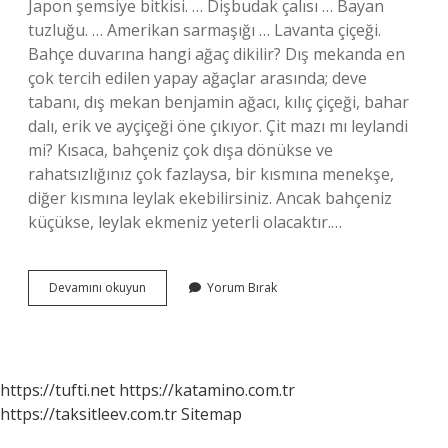
Japon şemsiye bitkisi. … Dişbudak çalısı … Bayan
tuzluğu. … Amerikan sarmaşığı … Lavanta çiçeği.
Bahçe duvarına hangi ağaç dikilir? Dış mekanda en
çok tercih edilen yapay ağaçlar arasında; deve
tabanı, dış mekan benjamin ağacı, kılıç çiçeği, bahar
dalı, erik ve ayçiçeği öne çıkıyor. Çit mazı mı leylandi
mi? Kısaca, bahçeniz çok dışa dönükse ve
rahatsızlığınız çok fazlaysa, bir kısmına menekşe,
diğer kısmına leylak ekebilirsiniz. Ancak bahçeniz
küçükse, leylak ekmeniz yeterli olacaktır.…
Çit
Devamını okuyun
Yorum Bırak
Etrafına
Hangi
Ağaç
Dikilir
https://tufti.net
https://katamino.com.tr
https://taksitleev.com.tr
Sitemap