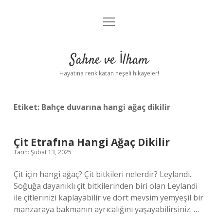
menüyü
Anasayfa
aç
Gizlilik Politikası
Sahne ve İlham
Yasal Uyarı
Hayatına renk katan neşeli hikayeler!
Hakkımızda
Etiket:
Bahçe duvarına hangi ağaç dikilir
Çit Etrafına Hangi Ağaç Dikilir
Tarih: Şubat 13, 2025
Çit için hangi ağaç? Çit bitkileri nelerdir? Leylandi.
Soğuğa dayanıklı çit bitkilerinden biri olan Leylandi
ile çitlerinizi kaplayabilir ve dört mevsim yemyeşil bir
manzaraya bakmanın ayrıcalığını yaşayabilirsiniz. …