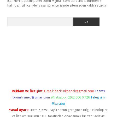
içerikleri,
backlinkpanelicomtr@gmail.com
adresine bildirmeniz
halinde, ilgili içerikler yasal süre içerisinde sitemizden kaldırılacaktır.
Arama
/www.betexper.xyz/
Reklam ve İletişim:
E-mail:
backlinkpaneli@gmail.com
Teams:
forumhizmeti@gmail.com
Whatsapp: 0262 606 0 726
Telegram:
@karabul
Yasal Uyarı:
Sitemiz, 5651 Sayılı Kanun gereğince Bilgi Teknolojileri
ve İletişim Kurumu (BTK) tarafından onaylanmış bir Yer Sağlayıcı