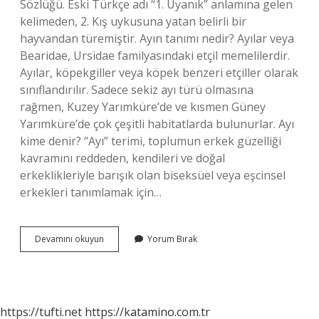
Sözlüğü. Eski Türkçe adı “1. Uyanık” anlamına gelen
kelimeden, 2. Kış uykusuna yatan belirli bir
hayvandan türemiştir. Ayın tanımı nedir? Ayılar veya
Bearidae, Ursidae familyasındaki etçil memelilerdir.
Ayılar, köpekgiller veya köpek benzeri etçiller olarak
sınıflandırılır. Sadece sekiz ayı türü olmasına
rağmen, Kuzey Yarımküre’de ve kısmen Güney
Yarımküre’de çok çeşitli habitatlarda bulunurlar. Ayı
kime denir? “Ayı” terimi, toplumun erkek güzelliği
kavramını reddeden, kendileri ve doğal
erkeklikleriyle barışık olan biseksüel veya eşcinsel
erkekleri tanımlamak için…
Ayının
Devamını okuyun
Yorum Bırak
Anlamı
Ne
Demektir
https://tufti.net
https://katamino.com.tr