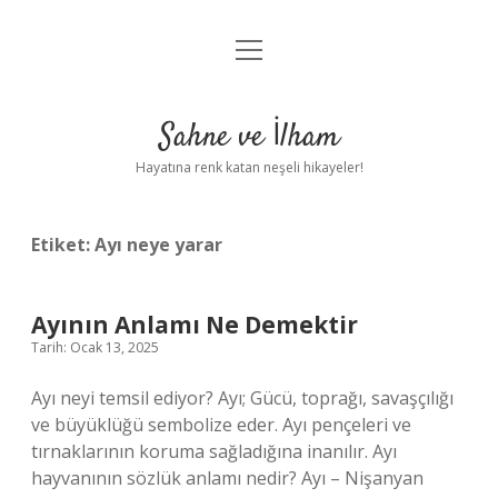
menüyü
Anasayfa
aç
Gizlilik Politikası
Sahne ve İlham
Yasal Uyarı
Hayatına renk katan neşeli hikayeler!
Hakkımızda
Etiket:
Ayı neye yarar
Ayının Anlamı Ne Demektir
Tarih: Ocak 13, 2025
Ayı neyi temsil ediyor? Ayı; Gücü, toprağı, savaşçılığı
ve büyüklüğü sembolize eder. Ayı pençeleri ve
tırnaklarının koruma sağladığına inanılır. Ayı
hayvanının sözlük anlamı nedir? Ayı – Nişanyan