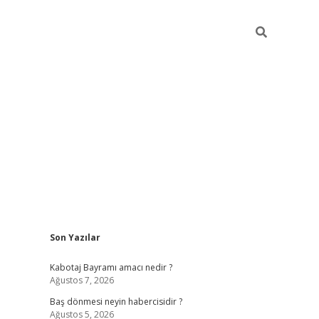
Sidebar
Son Yazılar
ilbet
vd casino giriş
vdcasino
https://www.be
Kabotaj Bayramı amacı nedir ?
Ağustos 7, 2026
Baş dönmesi neyin habercisidir ?
Ağustos 5, 2026