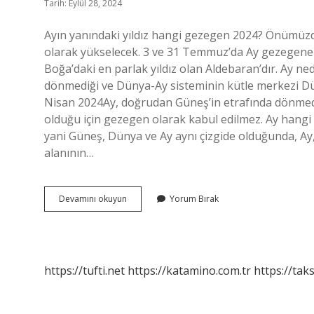
Tarih: Eylül 28, 2024
Ayın yanındaki yıldız hangi gezegen 2024? Önümüz
olarak yükselecek. 3 ve 31 Temmuz’da Ay gezegene ya
Boğa’daki en parlak yıldız olan Aldebaran’dır. Ay n
dönmediği ve Dünya-Ay sisteminin kütle merkezi Dü
Nisan 2024Ay, doğrudan Güneş’in etrafında dönmedi
olduğu için gezegen olarak kabul edilmez. Ay hang
yani Güneş, Dünya ve Ay aynı çizgide olduğunda, Ay
alanının…
Ay
Devamını okuyun
Yorum Bırak
Hangi
Gezegende
https://tufti.net
https://katamino.com.tr
https://taks